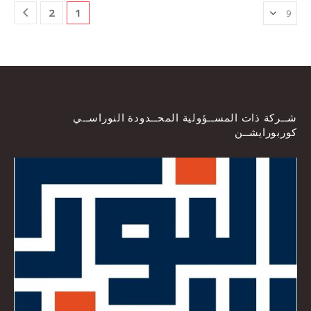
2
1
شــركة ذات المســؤولية المحــدودة النوراســي
كوربورايشــن