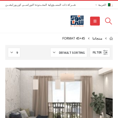
العربية
شــركة ذات المســؤولية المحــدودة النوراســي كوربورايشــن
منتجاتنا
FORMAT 45×45
FILTER