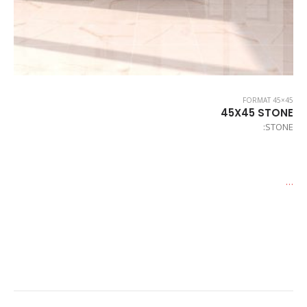
FORMAT 45×45
45X45 STONE
STONE:
…