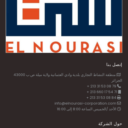
إتصل بنا
منطقة النشاط التجاري بلدية وادي العثمانية ولاية ميلة ص.ب 43000
الجزائر
79 08 53 31 213 +
71 54 17 660 213 +
84 08 53 31 213 +
info@elnourasi-corporation.com
الأحد /الخميس الساعة 8:00 إلى 16:00
حول الشركة