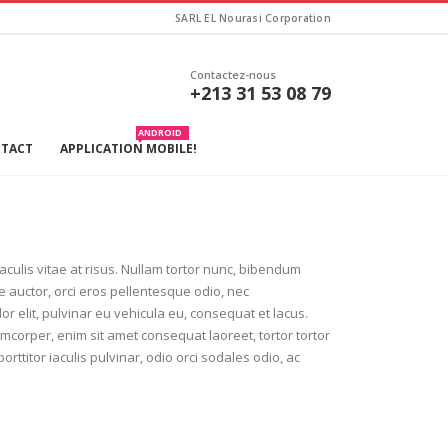
SARL EL Nourasi Corporation
Contactez-nous
+213 31 53 08 79
ANDROID
TACT
APPLICATION MOBILE!
iaculis vitae at risus. Nullam tortor nunc, bibendum
re auctor, orci eros pellentesque odio, nec
 elit, pulvinar eu vehicula eu, consequat et lacus.
amcorper, enim sit amet consequat laoreet, tortor tortor
rttitor iaculis pulvinar, odio orci sodales odio, ac