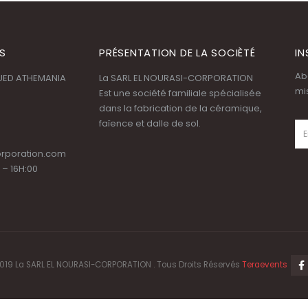
S
PRÉSENTATION DE LA SOCIÈTÉ
IN
Ab
OUED ATHEMANIA
La SARL EL NOURASI-CORPORATION
mi
Est une société familiale spécialisée
dans la fabrication de la céramique,
faïence et dalle de sol.
orporation.com
 – 16H:00
019 La SARL EL NOURASI-CORPORATION . Tous Droits Réservés
Teraevents