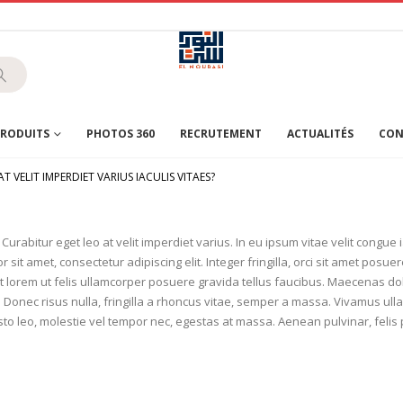
RODUITS
PHOTOS 360
RECRUTEMENT
ACTUALITÉS
CON
T VELIT IMPERDIET VARIUS IACULIS VITAES?
Curabitur eget leo at velit imperdiet varius. In eu ipsum vitae velit congue 
it amet, consectetur adipiscing elit. Integer fringilla, orci sit amet posue
orem ut felis ullamcorper posuere gravida tellus faucibus. Maecenas dolor
. Donec risus nulla, fringilla a rhoncus vitae, semper a massa. Vivamus ull
to leo, molestie vel tempor nec, egestas at massa. Aenean pulvinar, felis po