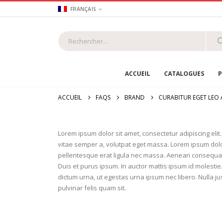
FRANÇAIS
ACCUEIL
CATALOGUES
P
ACCUEIL
FAQS
BRAND
CURABITUR EGET LEO A
Lorem ipsum dolor sit amet, consectetur adipiscing elit. 
vitae semper a, volutpat eget massa. Lorem ipsum dolor s
pellentesque erat ligula nec massa. Aenean consequat l
Duis et purus ipsum. In auctor mattis ipsum id molestie
dictum urna, ut egestas urna ipsum nec libero. Nulla jus
pulvinar felis quam sit.