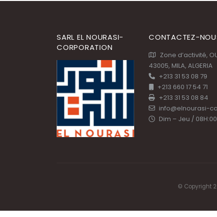
SARL EL NOURASI-
CONTACTEZ-NOU
CORPORATION
Zone d’activité, 
43005, MILA, ALGERIA
+213 31 53 08 79
+213 660 17 54 71
+213 31 53 08 84
info@elnourasi-c
Dim – Jeu / 08H:00
© Copyright 2