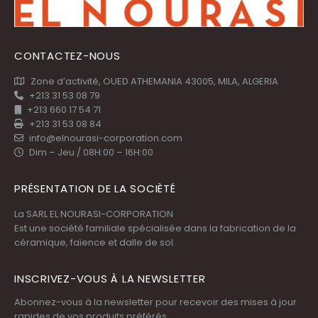
CONTACTEZ-NOUS
Zone d’activité, OUED ATHEMANIA 43005, MILA, ALGERIA
+213 31 53 08 79
+213 660 17 54 71
+213 31 53 08 84
info@elnourasi-corporation.com
Dim – Jeu / 08H:00 – 16H:00
PRÉSENTATION DE LA SOCIÈTÉ
La SARL EL NOURASI-CORPORATION
Est une société familiale spécialisée dans la fabrication de la
céramique, faïence et dalle de sol.
INSCRIVEZ-VOUS À LA NEWSLETTER
Abonnez-vous à la newsletter pour recevoir des mises à jour
rapides de vos produits préférés