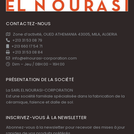
CONTACTEZ-NOUS
Zone d’activité, OUED ATHEMANIA 43005, MILA, ALGERIA
+213 31 53 08 79
+213 660 17 54 71
+213 31 53 08 84
info@elnourasi-corporation.com
Dim – Jeu / 08H:00 – 16H:00
PRÉSENTATION DE LA SOCIÈTÉ
La SARL EL NOURASI-CORPORATION
Est une société familiale spécialisée dans la fabrication de la
céramique, faïence et dalle de sol.
INSCRIVEZ-VOUS À LA NEWSLETTER
Abonnez-vous à la newsletter pour recevoir des mises à jour
rapides de vos produits préférés