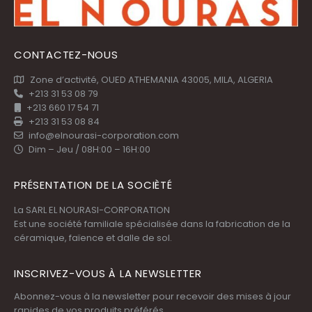
CONTACTEZ-NOUS
Zone d’activité, OUED ATHEMANIA 43005, MILA, ALGERIA
+213 31 53 08 79
+213 660 17 54 71
+213 31 53 08 84
info@elnourasi-corporation.com
Dim – Jeu / 08H:00 – 16H:00
PRÉSENTATION DE LA SOCIÈTÉ
La SARL EL NOURASI-CORPORATION
Est une société familiale spécialisée dans la fabrication de la
céramique, faïence et dalle de sol.
INSCRIVEZ-VOUS À LA NEWSLETTER
Abonnez-vous à la newsletter pour recevoir des mises à jour
rapides de vos produits préférés