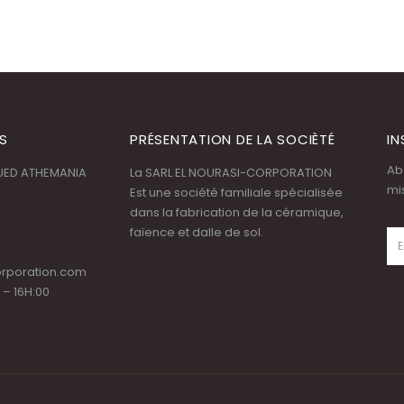
S
PRÉSENTATION DE LA SOCIÈTÉ
IN
Ab
OUED ATHEMANIA
La SARL EL NOURASI-CORPORATION
mi
Est une société familiale spécialisée
dans la fabrication de la céramique,
faïence et dalle de sol.
orporation.com
 – 16H:00