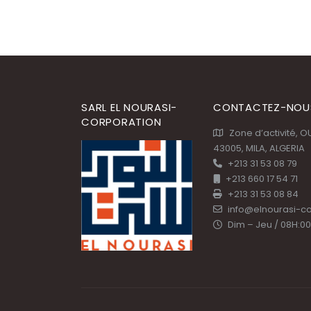
SARL EL NOURASI-
CONTACTEZ-NOU
CORPORATION
Zone d’activité, 
43005, MILA, ALGERIA
+213 31 53 08 79
+213 660 17 54 71
+213 31 53 08 84
info@elnourasi-c
Dim – Jeu / 08H:00