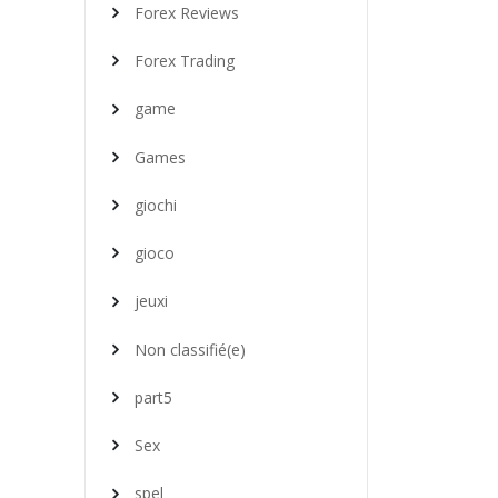
Forex Reviews
Forex Trading
game
Games
giochi
gioco
jeuxi
Non classifié(e)
part5
Sex
spel