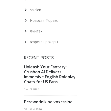
spielen
Новости Форекс
Финтех
Форекс Брокеры
RECENT POSTS
Unleash Your Fantasy:
Crushon AI Delivers
Immersive English Roleplay
Chats for US Fans
3 août 2026
Przewodnik po voxcasino
30 juillet 2026