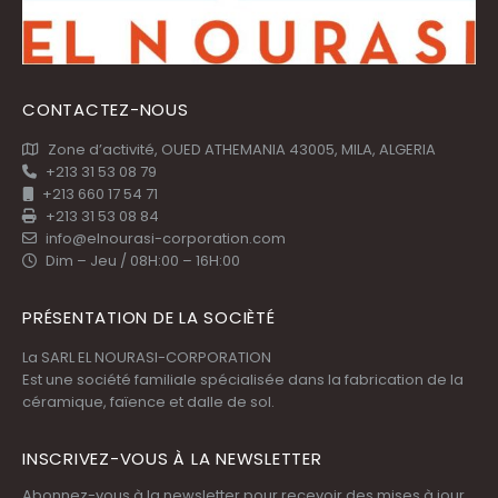
CONTACTEZ-NOUS
Zone d’activité, OUED ATHEMANIA 43005, MILA, ALGERIA
+213 31 53 08 79
+213 660 17 54 71
+213 31 53 08 84
info@elnourasi-corporation.com
Dim – Jeu / 08H:00 – 16H:00
PRÉSENTATION DE LA SOCIÈTÉ
La SARL EL NOURASI-CORPORATION
Est une société familiale spécialisée dans la fabrication de la
céramique, faïence et dalle de sol.
INSCRIVEZ-VOUS À LA NEWSLETTER
Abonnez-vous à la newsletter pour recevoir des mises à jour