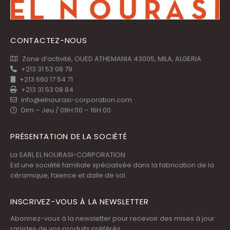
CONTACTEZ-NOUS
Zone d’activité, OUED ATHEMANIA 43005, MILA, ALGERIA
+213 31 53 08 79
+213 660 17 54 71
+213 31 53 08 84
info@elnourasi-corporation.com
Dim – Jeu / 08H:00 – 16H:00
PRÉSENTATION DE LA SOCIÈTÉ
La SARL EL NOURASI-CORPORATION
Est une société familiale spécialisée dans la fabrication de la
céramique, faïence et dalle de sol.
INSCRIVEZ-VOUS À LA NEWSLETTER
Abonnez-vous à la newsletter pour recevoir des mises à jour
rapides de vos produits préférés