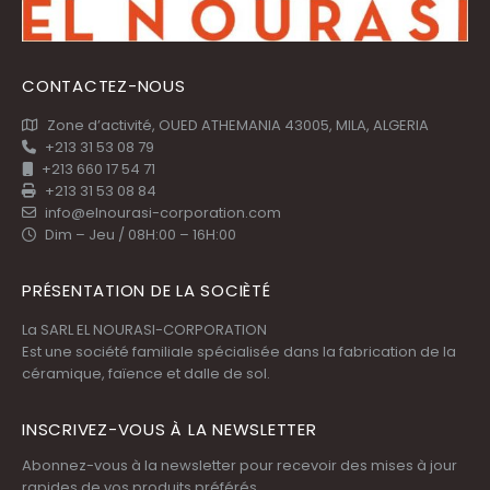
CONTACTEZ-NOUS
Zone d’activité, OUED ATHEMANIA 43005, MILA, ALGERIA
+213 31 53 08 79
+213 660 17 54 71
+213 31 53 08 84
info@elnourasi-corporation.com
Dim – Jeu / 08H:00 – 16H:00
PRÉSENTATION DE LA SOCIÈTÉ
La SARL EL NOURASI-CORPORATION
Est une société familiale spécialisée dans la fabrication de la
céramique, faïence et dalle de sol.
INSCRIVEZ-VOUS À LA NEWSLETTER
Abonnez-vous à la newsletter pour recevoir des mises à jour
rapides de vos produits préférés