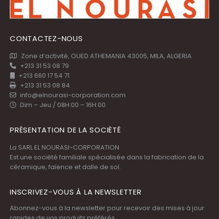
CONTACTEZ-NOUS
Zone d’activité, OUED ATHEMANIA 43005, MILA, ALGERIA
+213 31 53 08 79
+213 660 17 54 71
+213 31 53 08 84
info@elnourasi-corporation.com
Dim – Jeu / 08H:00 – 16H:00
PRÉSENTATION DE LA SOCIÈTÉ
La SARL EL NOURASI-CORPORATION
Est une société familiale spécialisée dans la fabrication de la
céramique, faïence et dalle de sol.
INSCRIVEZ-VOUS À LA NEWSLETTER
Abonnez-vous à la newsletter pour recevoir des mises à jour
rapides de vos produits préférés