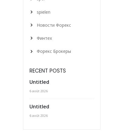
spielen
Новости Форекс
Финтех
Форекс Брокеры
RECENT POSTS
Untitled
6 août 2026
Untitled
6 août 2026