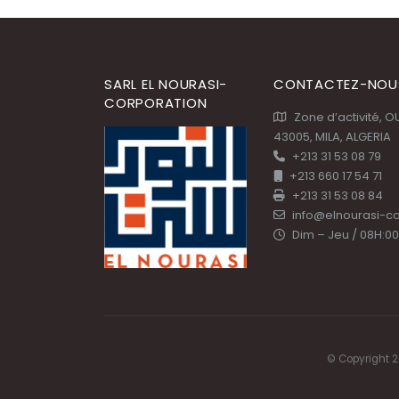
SARL EL NOURASI-
CONTACTEZ-NOU
CORPORATION
Zone d’activité, 
43005, MILA, ALGERIA
+213 31 53 08 79
+213 660 17 54 71
+213 31 53 08 84
info@elnourasi-c
Dim – Jeu / 08H:00
© Copyright 2