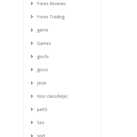
Forex Reviews
Forex Trading
game
Games
giochi
gioco
jeuxi
Non classifié(e)
part5
Sex
spel