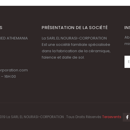
S
PRÉSENTATION DE LA SOCIÈTÉ
IN
Ab
OUED ATHEMANIA
La SARL EL NOURASI-CORPORATION
mi
Est une société familiale spécialisée
dans la fabrication de la céramique,
faïence et dalle de sol.
orporation.com
 – 16H:00
019 La SARL EL NOURASI-CORPORATION . Tous Droits Réservés
Teraevents