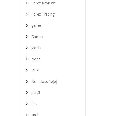
Forex Reviews
Forex Trading
game
Games
giochi
gioco
jeuxi
Non classifié(e)
part5
Sex
spel