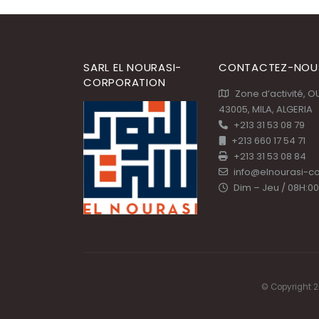
SARL EL NOURASI-
CONTACTEZ-NOU
CORPORATION
Zone d’activité, 
43005, MILA, ALGERIA
+213 31 53 08 79
+213 660 17 54 71
+213 31 53 08 84
info@elnourasi-c
Dim – Jeu / 08H:00
© Copyright 2