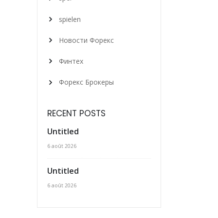
spielen
Новости Форекс
Финтех
Форекс Брокеры
RECENT POSTS
Untitled
6 août 2026
Untitled
6 août 2026