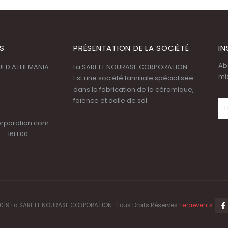
S
PRÉSENTATION DE LA SOCIÈTÉ
IN
Ab
OUED ATHEMANIA
La SARL EL NOURASI-CORPORATION
mi
Est une société familiale spécialisée
dans la fabrication de la céramique,
faïence et dalle de sol.
orporation.com
 – 16H:00
019 La SARL EL NOURASI-CORPORATION . Tous Droits Réservés
Teraevents