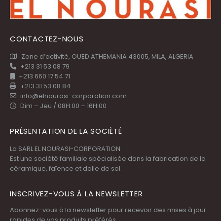
CONTACTEZ-NOUS
Zone d’activité, OUED ATHEMANIA 43005, MILA, ALGERIA
+213 31 53 08 79
+213 660 17 54 71
+213 31 53 08 84
info@elnourasi-corporation.com
Dim – Jeu / 08H:00 – 16H:00
PRÉSENTATION DE LA SOCIÈTÉ
La SARL EL NOURASI-CORPORATION
Est une société familiale spécialisée dans la fabrication de la
céramique, faïence et dalle de sol.
INSCRIVEZ-VOUS À LA NEWSLETTER
Abonnez-vous à la newsletter pour recevoir des mises à jour
rapides de vos produits préférés