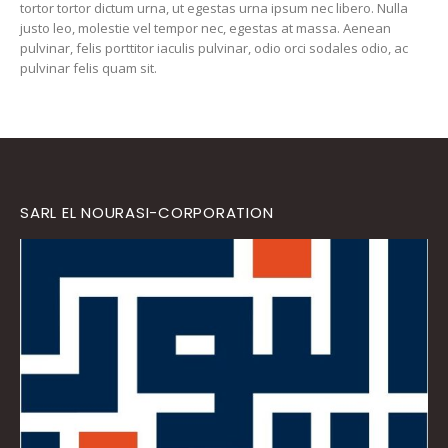
tortor tortor dictum urna, ut egestas urna ipsum nec libero. Nulla
justo leo, molestie vel tempor nec, egestas at massa. Aenean
pulvinar, felis porttitor iaculis pulvinar, odio orci sodales odio, ac
pulvinar felis quam sit.
SARL EL NOURASI-CORPORATION