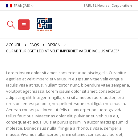
FRANÇAIS
SARL EL Nourasi Corporation
ACCUEIL
FAQS
DESIGN
CURABITUR EGET LEO AT VELIT IMPERDIET VAGUE IACULIS VITAES?
Lorem ipsum dolor sit amet, consectetur adipiscing elit. Curabitur
eget leo at velit imperdiet varius. In eu ipsum vitae velit congue
iaculis vitae at risus. Nullam tortor nunc, bibendum vitae semper a,
volutpat eget massa. Lorem ipsum dolor sit amet, consectetur
adipiscing elit. Integer fringilla, orci sit amet posuere auctor, orci
eros pellentesque odio, nec pellentesque erat ligula nec massa.
Aenean consequat lorem ut felis ullamcorper posuere gravida
tellus faucibus. Maecenas dolor elit, pulvinar eu vehicula eu,
consequat et lacus. Duis et purus ipsum. In auctor mattis ipsum id
molestie. Donec risus nulla, fringilla a rhoncus vitae, semper a
massa. Vivamus ullamcorper, enim sit amet consequat laoreet,