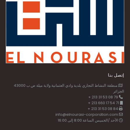
إتصل بنا
منطقة النشاط التجاري بلدية وادي العثمانية ولاية ميلة ص.ب 43000
الجزائر
79 08 53 31 213 +
71 54 17 660 213 +
84 08 53 31 213 +
info@elnourasi-corporation.com
الأحد /الخميس الساعة 8:00 إلى 16:00