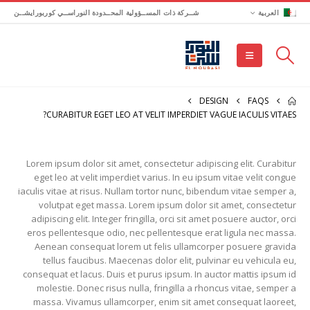
العربية
شــركة ذات المســؤولية المحــدودة النوراســي كوربورايشــن
DESIGN
FAQS
CURABITUR EGET LEO AT VELIT IMPERDIET VAGUE IACULIS VITAES?
Lorem ipsum dolor sit amet, consectetur adipiscing elit. Curabitur
eget leo at velit imperdiet varius. In eu ipsum vitae velit congue
iaculis vitae at risus. Nullam tortor nunc, bibendum vitae semper a,
volutpat eget massa. Lorem ipsum dolor sit amet, consectetur
adipiscing elit. Integer fringilla, orci sit amet posuere auctor, orci
eros pellentesque odio, nec pellentesque erat ligula nec massa.
Aenean consequat lorem ut felis ullamcorper posuere gravida
tellus faucibus. Maecenas dolor elit, pulvinar eu vehicula eu,
consequat et lacus. Duis et purus ipsum. In auctor mattis ipsum id
molestie. Donec risus nulla, fringilla a rhoncus vitae, semper a
massa. Vivamus ullamcorper, enim sit amet consequat laoreet,