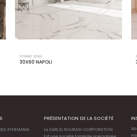
FORMAT 30X60
30X60 MODERNA BEIGE
S
PRÉSENTATION DE LA SOCIÈTÉ
IN
Ab
OUED ATHEMANIA
La SARL EL NOURASI-CORPORATION
mi
Est une société familiale spécialisée