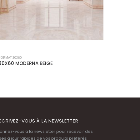
FORMAT 30X60
FORMAT 30X6
30X60 PERLA
30×60 B
SCRIVEZ-VOUS À LA NEWSLETTER
onnez-vous à la newsletter pour recevoir des
ses à jour rapides de vos produits préférés