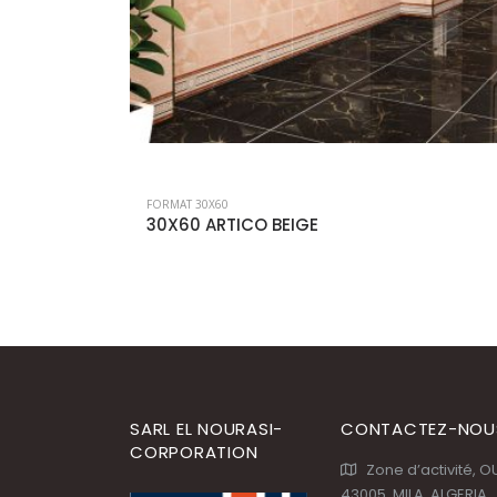
FORMAT 30X60
30X60 NAPOLI
SARL EL NOURASI-
CONTACTEZ-NOU
CORPORATION
Zone d’activité, 
43005, MILA, ALGERIA