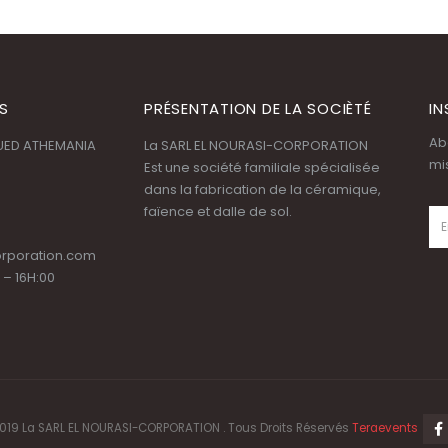
S
PRÉSENTATION DE LA SOCIÈTÉ
IN
Ab
OUED ATHEMANIA
La SARL EL NOURASI-CORPORATION
mi
Est une société familiale spécialisée
dans la fabrication de la céramique,
faïence et dalle de sol.
orporation.com
 – 16H:00
019 La SARL EL NOURASI-CORPORATION . Tous Droits Réservés
Teraevents