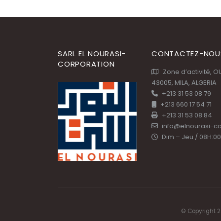
SARL EL NOURASI-
CONTACTEZ-NOU
CORPORATION
Zone d’activité, 
43005, MILA, ALGERIA
+213 31 53 08 79
+213 660 17 54 71
+213 31 53 08 84
info@elnourasi-c
Dim – Jeu / 08H:00
© Copyright 2