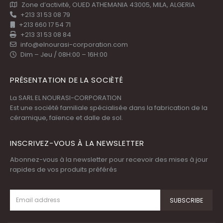
Zone d’activité, OUED ATHEMANIA 43005, MILA, ALGERIA
+213 31 53 08 79
+213 660 17 54 71
+213 31 53 08 84
info@elnourasi-corporation.com
Dim – Jeu / 08H:00 – 16H:00
PRÉSENTATION DE LA SOCIÈTÉ
La SARL EL NOURASI-CORPORATION
Est une société familiale spécialisée dans la fabrication de la
céramique, faïence et dalle de sol.
INSCRIVEZ-VOUS À LA NEWSLETTER
Abonnez-vous à la newsletter pour recevoir des mises à jour
rapides de vos produits préférés