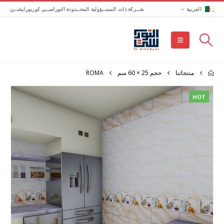
العربية
شــركة ذات المســؤولية المحــدودة النوراســي كوربورايشــن
منتجاتنا
حجم 25 × 60 سم
ROMA
HOT