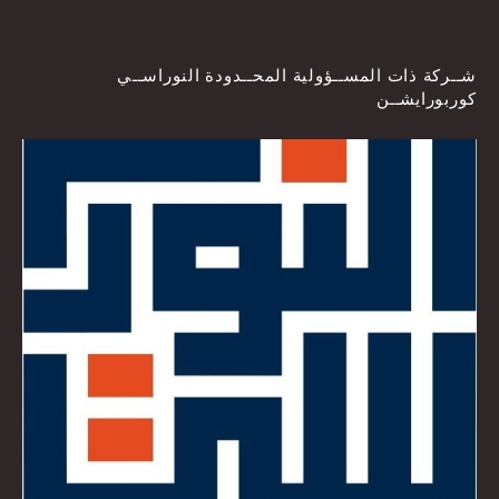
شــركة ذات المســؤولية المحــدودة النوراســي
كوربورايشــن