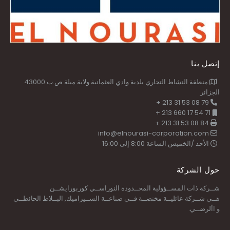
إتصل بنا
منطقة النشاط التجاري بلدية وادي العثمانية ولاية ميلة ص.ب 43000
الجزائر
79 08 53 31 213 +
71 54 17 660 213 +
84 08 53 31 213 +
info@elnourasi-corporation.com
الأحد /الخميس الساعة 8:00 إلى 16:00
حول الشركة
شــركة ذات المســؤولية المحــدودة النوراســي كوربورايشــن
هــي شــركة عائليــة مختصــة فــي صناعــة الســيراميك, البــلاط الحائطــي
و األرضــي.