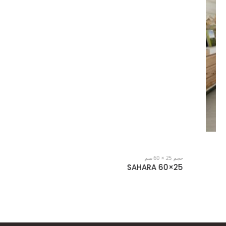
حجم 25 × 60 سم
25×60 SAHARA