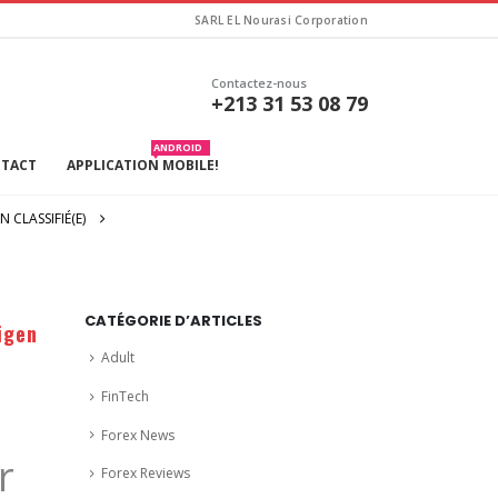
SARL EL Nourasi Corporation
Contactez-nous
+213 31 53 08 79
ANDROID
TACT
APPLICATION MOBILE!
 CLASSIFIÉ(E)
CATÉGORIE D’ARTICLES
igen
Adult
FinTech
Forex News
r
Forex Reviews