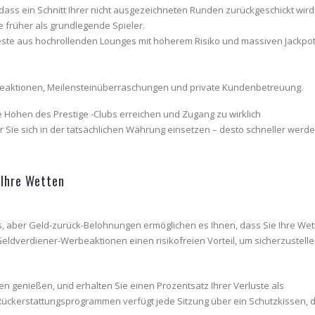
dass ein Schnitt Ihrer nicht ausgezeichneten Runden zurückgeschickt wird
früher als grundlegende Spieler.
te aus hochrollenden Lounges mit höherem Risiko und massiven Jackpot
eaktionen, Meilensteinüberraschungen und private Kundenbetreuung.
 Höhen des Prestige -Clubs erreichen und Zugang zu wirklich
Sie sich in der tatsächlichen Währung einsetzen – desto schneller werde
 Ihre Wetten
, aber Geld-zurück-Belohnungen ermöglichen es Ihnen, dass Sie Ihre Wet
eldverdiener-Werbeaktionen einen risikofreien Vorteil, um sicherzustelle
en genießen, und erhalten Sie einen Prozentsatz Ihrer Verluste als
Rückerstattungsprogrammen verfügt jede Sitzung über ein Schutzkissen, 