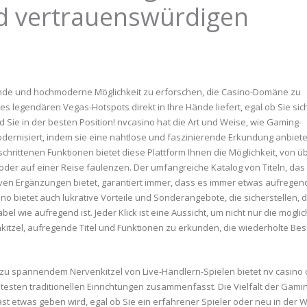
d vertrauenswürdigen
nde und hochmoderne Möglichkeit zu erforschen, die Casino-Domäne zu
s legendären Vegas-Hotspots direkt in Ihre Hände liefert, egal ob Sie sic
Sie in der besten Position! nvcasino hat die Art und Weise, wie Gaming-
ernisiert, indem sie eine nahtlose und faszinierende Erkundung anbietet
geschrittenen Funktionen bietet diese Plattform Ihnen die Möglichkeit, von üb
oder auf einer Reise faulenzen. Der umfangreiche Katalog von Titeln, das 
tiven Ergänzungen bietet, garantiert immer, dass es immer etwas aufrege
sino bietet auch lukrative Vorteile und Sonderangebote, die sicherstellen, 
 wie aufregend ist. Jeder Klick ist eine Aussicht, um nicht nur die mögli
tzel, aufregende Titel und Funktionen zu erkunden, die wiederholte Be
zu spannendem Nervenkitzel von Live-Händlern-Spielen bietet nv casino 
entesten traditionellen Einrichtungen zusammenfasst. Die Vielfalt der Gamin
ast etwas geben wird, egal ob Sie ein erfahrener Spieler oder neu in der W