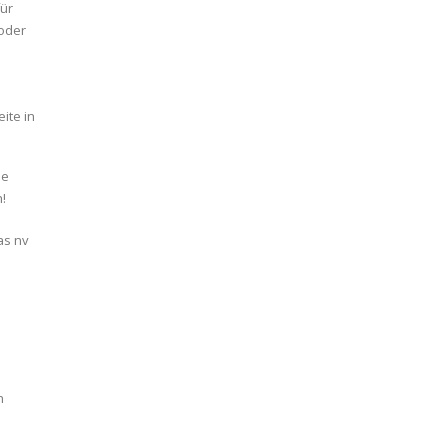
für
 oder
ite in
ne
!
as nv
u
n