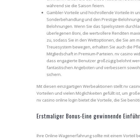
während sie die Saison feiern.
Gambler-Vorteile und hochrollende Vorteile-In u
Sonderbehandlung und den Prestige-Belohnung
Belohnungen. Wenn Sie das Spielsystem durchlauf
überlegenen Boni, die wertvollere Renditen maxi
zu, sodass Sie in den Wettoptionen, die Sie am 
Treuesystem bewegen, erhalten Sie auch die Pfle
Mitgliedschaft in Premium-Parteien. nv casino wid
dass engagierte Benutzer großzügig belohnt werd
fantastischen Angeboten und verbessern sowohl 
sichern.
Mit diesen einzigartigen Werbeaktionen stellt nv casin
Vorteilen und vielen Möglichkeiten gefüllt ist, um gro
nv casino online login bietet die Vorteile, die Sie ben
Erstmaliger Bonus-Eine gewinnende Einfüh
Ihre Online-Wagenerfahrung sollte mit einem Vorteil 