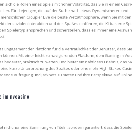
en sich die Rollen eines Spiels mit hoher Volatilität, das Sie in einem Casin
stellen. Für diejenigen, die auf der Suche nach etwas Dynamischeren und
 menschlichen Croupier Live die beste Wettatmosphäre, wenn Sie mit den
t der sozialen Interaktion und des Spaßes einführen, die KI-basierte Spi
 jeden Spielertyp ansprechen und sicherstellen, dass es immer eine Auswahl
st.
as Engagement der Plattform für die Vertraulichkeit der Benutzer, dass Sie
en können. Mit einer leicht zu navigierenden Plattform, dem Gaming im Vo
es bedeutet, praktisch zu wetten, und bietet ein nahtloses Erlebnis, das Si
ie eine kurze Unterbrechung des Spaßes oder eine mehr High-Stakes-Casi
 endende Aufregung und Jackpots zu bieten und Ihre Perspektive auf Online
e im nvcasino
t nicht nur eine Sammlung von Titeln, sondern garantiert, dass die Spiele