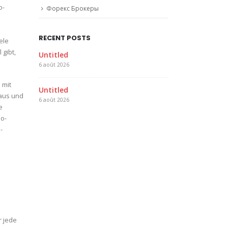
o-
Форекс Брокеры
RECENT POSTS
ele
 gibt,
Untitled
6 août 2026
 mit
Untitled
raus und
6 août 2026
e
no-
-
r jede