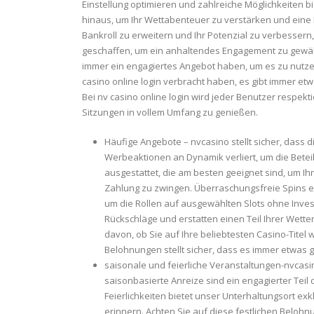
Einstellung optimieren und zahlreiche Möglichkeiten b
hinaus, um Ihr Wettabenteuer zu verstärken und eine R
Bankroll zu erweitern und Ihr Potenzial zu verbesser
geschaffen, um ein anhaltendes Engagement zu gewährl
immer ein engagiertes Angebot haben, um es zu nutzen.
casino online login verbracht haben, es gibt immer et
Bei nv casino online login wird jeder Benutzer respek
Sitzungen in vollem Umfang zu genießen.
Häufige Angebote – nvcasino stellt sicher, dass 
Werbeaktionen an Dynamik verliert, um die Betei
ausgestattet, die am besten geeignet sind, um Ihr
Zahlung zu zwingen. Überraschungsfreie Spins er
um die Rollen auf ausgewählten Slots ohne Inve
Rückschläge und erstatten einen Teil Ihrer Wette
davon, ob Sie auf Ihre beliebtesten Casino-Titel
Belohnungen stellt sicher, dass es immer etwas g
saisonale und feierliche Veranstaltungen-nvcasin
saisonbasierte Anreize sind ein engagierter Teil
Feierlichkeiten bietet unser Unterhaltungsort exk
erinnern. Achten Sie auf diese festlichen Belohn