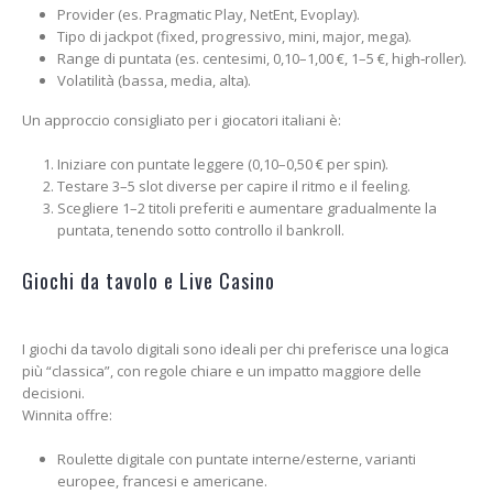
Provider (es. Pragmatic Play, NetEnt, Evoplay).
Tipo di jackpot (fixed, progressivo, mini, major, mega).
Range di puntata (es. centesimi, 0,10–1,00 €, 1–5 €, high‑roller).
Volatilità (bassa, media, alta).
Un approccio consigliato per i giocatori italiani è:
Iniziare con puntate leggere (0,10–0,50 € per spin).
Testare 3–5 slot diverse per capire il ritmo e il feeling.
Scegliere 1–2 titoli preferiti e aumentare gradualmente la
puntata, tenendo sotto controllo il bankroll.
Giochi da tavolo e Live Casino
I giochi da tavolo digitali sono ideali per chi preferisce una logica
più “classica”, con regole chiare e un impatto maggiore delle
decisioni.
Winnita offre:
Roulette digitale con puntate interne/esterne, varianti
europee, francesi e americane.