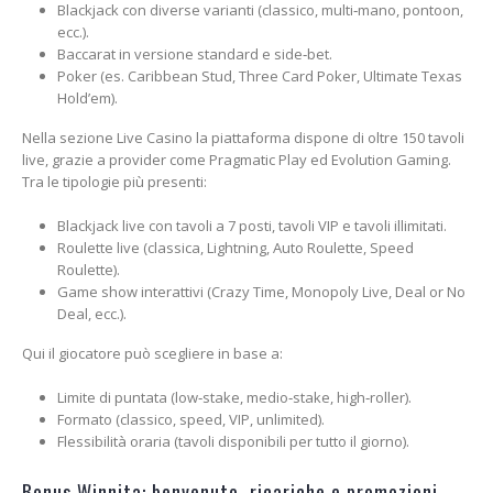
Blackjack con diverse varianti (classico, multi‑mano, pontoon,
ecc.).
Baccarat in versione standard e side‑bet.
Poker (es. Caribbean Stud, Three Card Poker, Ultimate Texas
Hold’em).
Nella sezione Live Casino la piattaforma dispone di oltre 150 tavoli
live, grazie a provider come Pragmatic Play ed Evolution Gaming.
Tra le tipologie più presenti:
Blackjack live con tavoli a 7 posti, tavoli VIP e tavoli illimitati.
Roulette live (classica, Lightning, Auto Roulette, Speed
Roulette).
Game show interattivi (Crazy Time, Monopoly Live, Deal or No
Deal, ecc.).
Qui il giocatore può scegliere in base a:
Limite di puntata (low‑stake, medio‑stake, high‑roller).
Formato (classico, speed, VIP, unlimited).
Flessibilità oraria (tavoli disponibili per tutto il giorno).
Bonus Winnita: benvenuto, ricariche e promozioni