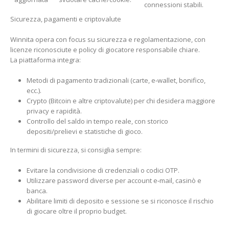
connessioni stabili.
Sicurezza, pagamenti e criptovalute
Winnita opera con focus su sicurezza e regolamentazione, con
licenze riconosciute e policy di giocatore responsabile chiare.
La piattaforma integra:
Metodi di pagamento tradizionali (carte, e‑wallet, bonifico,
ecc.).
Crypto (Bitcoin e altre criptovalute) per chi desidera maggiore
privacy e rapidità.
Controllo del saldo in tempo reale, con storico
depositi/prelievi e statistiche di gioco.
In termini di sicurezza, si consiglia sempre:
Evitare la condivisione di credenziali o codici OTP.
Utilizzare password diverse per account e‑mail, casinò e
banca.
Abilitare limiti di deposito e sessione se si riconosce il rischio
di giocare oltre il proprio budget.