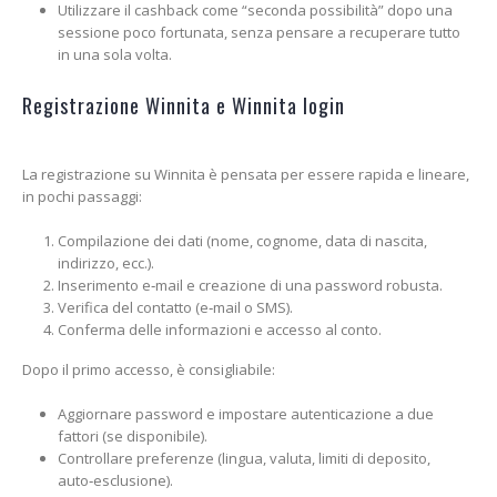
Utilizzare il cashback come “seconda possibilità” dopo una
sessione poco fortunata, senza pensare a recuperare tutto
in una sola volta.
Registrazione Winnita e Winnita login
La registrazione su Winnita è pensata per essere rapida e lineare,
in pochi passaggi:
Compilazione dei dati (nome, cognome, data di nascita,
indirizzo, ecc.).
Inserimento e‑mail e creazione di una password robusta.
Verifica del contatto (e‑mail o SMS).
Conferma delle informazioni e accesso al conto.
Dopo il primo accesso, è consigliabile:
Aggiornare password e impostare autenticazione a due
fattori (se disponibile).
Controllare preferenze (lingua, valuta, limiti di deposito,
auto‑esclusione).