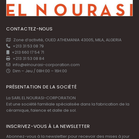
CONTACTEZ-NOUS
Zone d’activité, OUED ATHEMANIA 43005, MILA, ALGERIA
+213 31 53 08 79
+213 660 17 54 71
+213 31 53 08 84
info@elnourasi-corporation.com
Dim – Jeu / 08H:00 – 16H:00
PRÉSENTATION DE LA SOCIÈTÉ
La SARL EL NOURASI-CORPORATION
Est une société familiale spécialisée dans la fabrication de la
céramique, faïence et dalle de sol.
INSCRIVEZ-VOUS À LA NEWSLETTER
Abonnez-vous à la newsletter pour recevoir des mises à jour