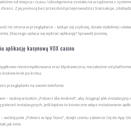
ależnie od miejsca i czasu. Udostępniona została na urządzenia z syste
e chcesz. Z jej pomocą bez przeszkód przeprowadzisz transakcje, zdobęd
 niż strona w przeglądarce – ładuje się szybciej, działa stabilniej i ułatw
konta. Dlaczego opłaca się wybrać aplikację? Sprawdź poniżej.
iu aplikację kasynową VOX casino
 wyjątkowo nieskomplikowana oraz błyskawiczna, niezależnie od platformi
is kroków krok po kroku:
ez przeglądarki na swoim telefonie.
m – stuknij w button „Pobierz dla Android”, aby ściągnąć plik instalacyjny 
ug poleceń instalacyjnych. Jeśli będzie to konieczne włącz instalowanie aplika
 wciśnij pole „Pobierz w App Store”, dzięki czemu zabierze Cię do App Sto
tak jak inne.