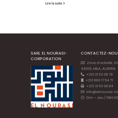
SARL EL NOURASI-
CONTACTEZ-NOU
CORPORATION
Zone d’activité, 
43005, MILA, ALGERIA
+213 31 53 08 79
+213 660 17 54 71
+213 31 53 08 84
info@elnourasi-c
Dim – Jeu / 08H:00