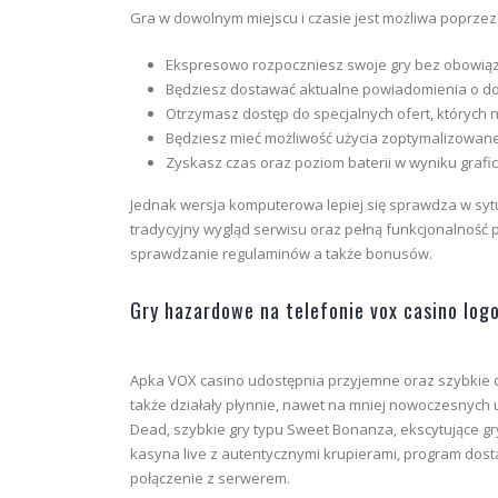
Gra w dowolnym miejscu i czasie jest możliwa poprzez s
Ekspresowo rozpoczniesz swoje gry bez obowiązk
Będziesz dostawać aktualne powiadomienia o do
Otrzymasz dostęp do specjalnych ofert, których n
Będziesz mieć możliwość użycia zoptymalizowane
Zyskasz czas oraz poziom baterii w wyniku grafic
Jednak wersja komputerowa lepiej się sprawdza w sytu
tradycyjny wygląd serwisu oraz pełną funkcjonalność 
sprawdzanie regulaminów a także bonusów.
Gry hazardowe na telefonie vox casino log
Apka VOX casino udostępnia przyjemne oraz szybkie d
także działały płynnie, nawet na mniej nowoczesnych 
Dead, szybkie gry typu Sweet Bonanza, ekscytujące gry
kasyna live z autentycznymi krupierami, program dos
połączenie z serwerem.