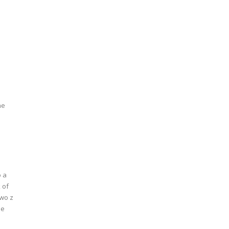
ne
o a
 of
ywo z
ne