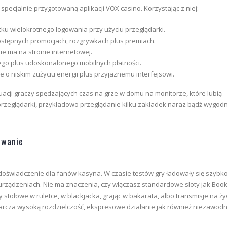
pecjalnie przygotowaną aplikacji VOX casino. Korzystając z niej:
u wielokrotnego logowania przy użyciu przeglądarki.
stępnych promocjach, rozgrywkach plus premiach.
ie ma na stronie internetowej.
go plus udoskonalonego mobilnych płatności.
e o niskim zużyciu energii plus przyjaznemu interfejsowi.
acji graczy spędzających czas na grze w domu na monitorze, które lubią
przeglądarki, przykładowo przeglądanie kilku zakładek naraz bądź wygod
owanie
oświadczenie dla fanów kasyna. W czasie testów gry ładowały się szybk
urządzeniach. Nie ma znaczenia, czy włączasz standardowe sloty jak Book
 stołowe w ruletce, w blackjacka, grając w bakarata, albo transmisje na ż
tarcza wysoką rozdzielczość, ekspresowe działanie jak również niezawod