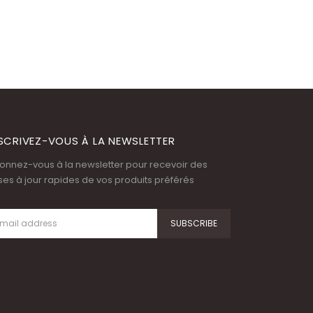
wirtu
wizją
Lire l
SCRIVEZ-VOUS À LA NEWSLETTER
onnez-vous à la newsletter pour recevoir des
ses à jour rapides de vos produits préférés