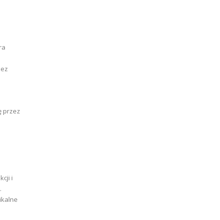
ra
bez
ę przez
cji i
.
ikalne