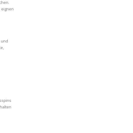
uchen.
e eignen
t und
te,
sspins
 halten