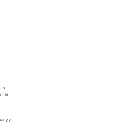
sen
 einen
hängig