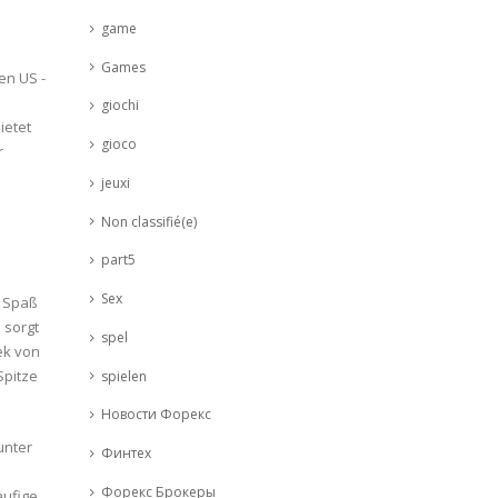
game
Games
en US -
giochi
ietet
gioco
r
jeuxi
Non classifié(e)
part5
Sex
d Spaß
 sorgt
spel
ek von
Spitze
spielen
Новости Форекс
unter
Финтех
Форекс Брокеры
äufige