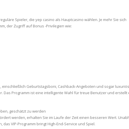
eguläre Spieler, die yep casino als Hauptcasino wählen. Je mehr Sie sich
m, der Zugriff auf Bonus -Privilegien wie:
s, einschließlich Geburtstagsboni, Cashback-Angeboten und sogar luxuriö
 Das Programm ist eine intelligente Wahl für treue Benutzer und erstellt
eben, geschätzt zu werden
efördert werden, erhalten Sie im Laufe der Zeit einen besseren Wert. Unab
, das VIP-Programm bringt High-End-Service und Spiel.