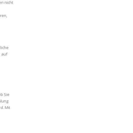
n nicht
eren,
liche
 auf
ob Sie
mlung
d. Mit