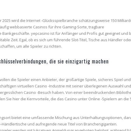
ahr 2025 wird die Internet -Glücksspielbranche schätzungsweise 150 Milliard
häufig webbasierte Casinos für ihre Gaming-Sorte, tragbare
e Bankgeschäfte. yepcasino ist für Anfänger und Profis gut geeignet und b
able Zeit. Egal, ob es sich um führende Slot-Titel, Tische aus Händler ode
haffen, um alle Spieler zu richten.
chlüsselverbindungen, die sie einzigartig machen
llen die Spieler einen Anbieter, der großartige Spiele, sicheres Spiel un
chäftigen virtuellen Casino -Industrie mit seiner überlegenen Auswahl und
nvergesslichen Casino -Besuch haben. Von einer beeindruckenden Biblioth
 Sie hier die Kernvorteile, die das Casino unter Online -Spielern an die 
ngsort bietet eine umfassende Mischung aus Unterhaltungsoptionen, dar
ive-Händlertische und aufregende neue Titel von Branchengiganten.
spieler werden mit lukrativen Anmeldungsangeboten belohnt, während h