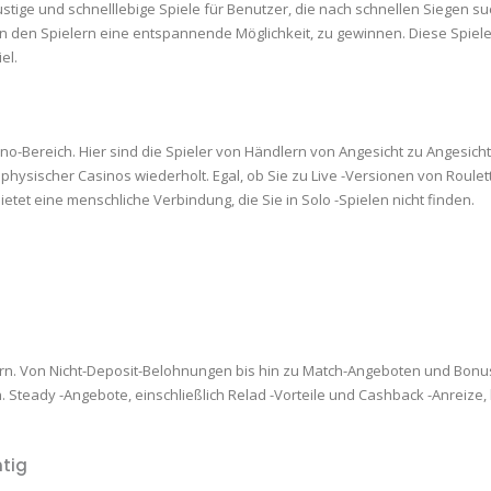
ustige und schnelllebige Spiele für Benutzer, die nach schnellen Siegen s
ten den Spielern eine entspannende Möglichkeit, zu gewinnen. Diese Spiel
el.
ino-Bereich. Hier sind die Spieler von Händlern von Angesicht zu Angesich
physischer Casinos wiederholt. Egal, ob Sie zu Live -Versionen von Roulet
etet eine menschliche Verbindung, die Sie in Solo -Spielen nicht finden.
ern. Von Nicht-Deposit-Belohnungen bis hin zu Match-Angeboten und Bonu
Steady -Angebote, einschließlich Relad -Vorteile und Cashback -Anreize,
htig