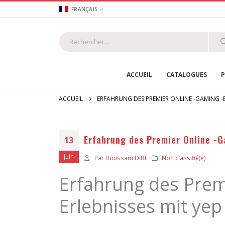
FRANÇAIS
ACCUEIL
CATALOGUES
P
ACCUEIL
ERFAHRUNG DES PREMIER ONLINE -GAMING -E
Erfahrung des Premier Online -G
13
Juin
Par
Houssam DIBI
Non classifié(e)
Erfahrung des Prem
Erlebnisses mit yep