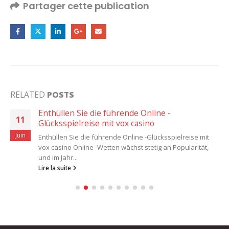
Partager cette publication
RELATED
POSTS
Enthüllen Sie die führende Online -
11
Glücksspielreise mit vox casino
Juin
Enthüllen Sie die führende Online -Glücksspielreise mit
vox casino Online -Wetten wächst stetig an Popularität,
und im Jahr...
Lire la suite