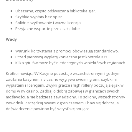
Obszerna, często odświeżana biblioteka gier.
Szybkie wypłaty bez opłat.
Solidne szyfrowanie i ważna licencja.
Przyjazne wsparcie przez całą dobę.
Wady
Warunki korzystania z promocji obowiązują standardowo.
Przed pierwszą wypłatą konieczna jest kontrola KYC.
Kilka tytułów może być niedostępnych w niektórych regionach.
Krótko mówiąc, NV Kasyno pozostaje wszechstronnym i godnym
zaufania kasynem. nv casino wygrywa swoimi grami, szybkimi
wypłatami i licencjami. Zwykli gracze i high rollery poczują się jak w
domu w nv casino. Zadbaj o dobrą zabawę i w granicach swoich
możliwości, a nie będziesz zawiedziony. To solidny, wszechstronny
zawodnik. Zarządzaj swoimi ograniczeniami i baw się dobrze, a
doświadczenie powinno być satysfakcjonujące.