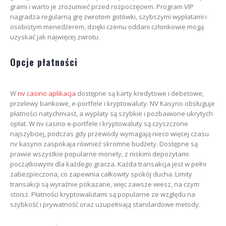
grami i warto je zrozumieć przed rozpoczęciem. Program VIP
nagradza regularną grę zwrotem gotówki, szybszymi wypłatami i
osobistym menedżerem, dzięki czemu oddani członkowie mogą
uzyskać jak najwięcej zwrotu.
Opcje płatności
W
nv casino aplikacja
dostępne są karty kredytowe i debetowe,
przelewy bankowe, e-portfele i kryptowaluty. NV Kasyno obsługuje
płatności natychmiast, a wypłaty są szybkie i pozbawione ukrytych
opłat. W nv casino e-portfele i kryptowaluty są czyszczone
najszybciej, podczas gdy przewody wymagają nieco więcej czasu.
nv kasyno zaspokaja również skromne budżety. Dostępne są
prawie wszystkie popularne monety, z niskimi depozytami
początkowymi dla każdego gracza. Każda transakcja jest w pełni
zabezpieczona, co zapewnia całkowity spokój ducha. Limity
transakcji są wyraźnie pokazane, więc zawsze wiesz, na czym
stoisz. Płatności kryptowalutami są popularne ze względu na
szybkość i prywatność oraz uzupełniają standardowe metody.