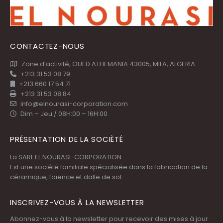
CONTACTEZ-NOUS
Zone d’activité, OUED ATHEMANIA 43005, MILA, ALGERIA
+213 31 53 08 79
+213 660 17 54 71
+213 31 53 08 84
info@elnourasi-corporation.com
Dim – Jeu / 08H:00 – 16H:00
PRÉSENTATION DE LA SOCIÈTÉ
La SARL EL NOURASI-CORPORATION
Est une société familiale spécialisée dans la fabrication de la
céramique, faïence et dalle de sol.
INSCRIVEZ-VOUS À LA NEWSLETTER
Abonnez-vous à la newsletter pour recevoir des mises à jour