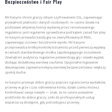
Bezpieczeństwo i Fair Play
NV Kasyno chroni graczy silnym szyfrowaniem SSL, zapewniając
prywatność płatności i danych osobowych. nv casino działa na
podstawie aktywnej licencji wydanej przez renomowanego
regulatora i jest regularnie sprawdzana pod kątem zasad fair play.
nv kasyno prowadzi każdą grę na zweryfikowanych RNG,
zapewniając uczciwe i bezstronne wyniki. NV Kasyno
przeprowadza krótką kontrolę tożsamości przed pierwszą wypłatą
w ramach standardowego środka zapobiegającego oszustwom.
Zewnętrzni audytorzy regularnie potwierdzają gry i stawki wypłat,
dodając dodatkową warstwę zaufania. Opcjonalne logowanie
dwuetapowe zapewnia kolejną warstwę bezpieczeństwa i większy
spokój ducha.
nv kasyno promuje dobro graczy poprzez ograniczenia wydatków,
przerwy w grze i czas odnowienia konta, dzięki czemu możesz
kontrolować swoje nawyki — znak, że nv casino poważnie
podchodzi do dobra graczy. Linki do profesjonalnych usług
wsparcia są dostępne, gdy potrzebujesz przerwy.