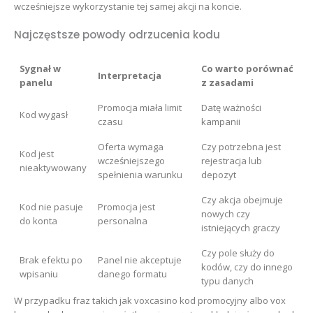
wcześniejsze wykorzystanie tej samej akcji na koncie.
Najczęstsze powody odrzucenia kodu
Sygnał w
Co warto porównać
Interpretacja
panelu
z zasadami
Promocja miała limit
Datę ważności
Kod wygasł
czasu
kampanii
Oferta wymaga
Czy potrzebna jest
Kod jest
wcześniejszego
rejestracja lub
nieaktywowany
spełnienia warunku
depozyt
Czy akcja obejmuje
Kod nie pasuje
Promocja jest
nowych czy
do konta
personalna
istniejących graczy
Czy pole służy do
Brak efektu po
Panel nie akceptuje
kodów, czy do innego
wpisaniu
danego formatu
typu danych
W przypadku fraz takich jak voxcasino kod promocyjny albo vox