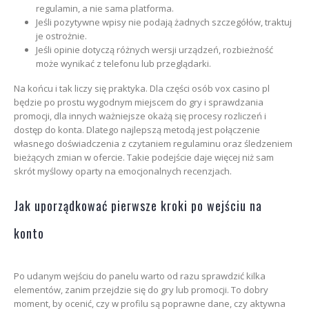
regulamin, a nie sama platforma.
Jeśli pozytywne wpisy nie podają żadnych szczegółów, traktuj
je ostrożnie.
Jeśli opinie dotyczą różnych wersji urządzeń, rozbieżność
może wynikać z telefonu lub przeglądarki.
Na końcu i tak liczy się praktyka. Dla części osób vox casino pl
będzie po prostu wygodnym miejscem do gry i sprawdzania
promocji, dla innych ważniejsze okażą się procesy rozliczeń i
dostęp do konta. Dlatego najlepszą metodą jest połączenie
własnego doświadczenia z czytaniem regulaminu oraz śledzeniem
bieżących zmian w ofercie. Takie podejście daje więcej niż sam
skrót myślowy oparty na emocjonalnych recenzjach.
Jak uporządkować pierwsze kroki po wejściu na
konto
Po udanym wejściu do panelu warto od razu sprawdzić kilka
elementów, zanim przejdzie się do gry lub promocji. To dobry
moment, by ocenić, czy w profilu są poprawne dane, czy aktywna