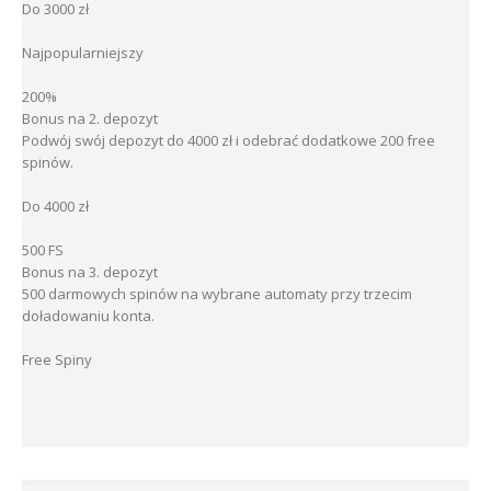
Do 3000 zł
Najpopularniejszy
200%
Bonus na 2. depozyt
Podwój swój depozyt do 4000 zł i odebrać dodatkowe 200 free
spinów.
Do 4000 zł
500 FS
Bonus na 3. depozyt
500 darmowych spinów na wybrane automaty przy trzecim
doładowaniu konta.
Free Spiny