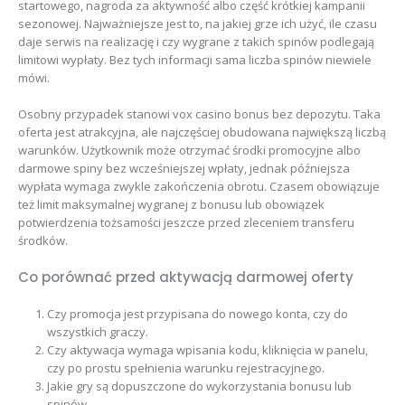
startowego, nagroda za aktywność albo część krótkiej kampanii
sezonowej. Najważniejsze jest to, na jakiej grze ich użyć, ile czasu
daje serwis na realizację i czy wygrane z takich spinów podlegają
limitowi wypłaty. Bez tych informacji sama liczba spinów niewiele
mówi.
Osobny przypadek stanowi vox casino bonus bez depozytu. Taka
oferta jest atrakcyjna, ale najczęściej obudowana największą liczbą
warunków. Użytkownik może otrzymać środki promocyjne albo
darmowe spiny bez wcześniejszej wpłaty, jednak późniejsza
wypłata wymaga zwykle zakończenia obrotu. Czasem obowiązuje
też limit maksymalnej wygranej z bonusu lub obowiązek
potwierdzenia tożsamości jeszcze przed zleceniem transferu
środków.
Co porównać przed aktywacją darmowej oferty
Czy promocja jest przypisana do nowego konta, czy do
wszystkich graczy.
Czy aktywacja wymaga wpisania kodu, kliknięcia w panelu,
czy po prostu spełnienia warunku rejestracyjnego.
Jakie gry są dopuszczone do wykorzystania bonusu lub
spinów.