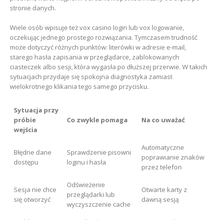
stronie danych.
Wiele osób wpisuje też vox casino login lub vox logowanie,
oczekując jednego prostego rozwiązania. Tymczasem trudność
może dotyczyć różnych punktów: literówki w adresie e-mail,
starego hasła zapisania w przeglądarce, zablokowanych
ciasteczek albo sesji, która wygasła po dłuższej przerwie. W takich
sytuacjach przydaje się spokojna diagnostyka zamiast
wielokrotnego klikania tego samego przycisku.
Sytuacja przy
próbie
Co zwykle pomaga
Na co uważać
wejścia
Automatyczne
Błędne dane
Sprawdzenie pisowni
poprawianie znaków
dostępu
loginu i hasła
przez telefon
Odświeżenie
Sesja nie chce
Otwarte karty z
przeglądarki lub
się otworzyć
dawną sesją
wyczyszczenie cache