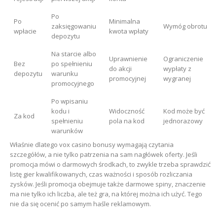
Po
Po
Minimalna
zaksięgowaniu
Wymóg obrotu
wpłacie
kwota wpłaty
depozytu
Na starcie albo
Uprawnienie
Ograniczenie
Bez
po spełnieniu
do akcji
wypłaty z
depozytu
warunku
promocyjnej
wygranej
promocyjnego
Po wpisaniu
kodu i
Widoczność
Kod może być
Za kod
spełnieniu
pola na kod
jednorazowy
warunków
Właśnie dlatego vox casino bonusy wymagają czytania
szczegółów, a nie tylko patrzenia na sam nagłówek oferty. Jeśli
promocja mówi o darmowych środkach, to zwykle trzeba sprawdzić
listę gier kwalifikowanych, czas ważności i sposób rozliczania
zysków. Jeśli promocja obejmuje także darmowe spiny, znaczenie
ma nie tylko ich liczba, ale też gra, na której można ich użyć. Tego
nie da się ocenić po samym haśle reklamowym.