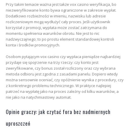
Przy takim temacie ważna jest także vox casino weryfikacja, bo
niezweryfikowane konto bywa ograniczone w zakresie wypłat.
Dodatkowo rozbieżności w imieniu, nazwisku lub adresie
rozliczeniowym mogą wydłużyć cały proces. Jeśli użytkownik
korzystał z promocji, wypłata może zostać zatrzymana do
momentu spełnienia warunków obrotu. Nie jest to nic
nadzwyczajnego; to po prostu element standardowej kontroli
konta i środków promocyjnych.
Osobom pytającym vox casino czy wypłaca pieniądze najbardziej
przydaje się spojrzenie na trzy rzeczy: czy konto jest
zweryfikowane, czy bonus został rozliczony oraz czy wybrana
metoda odbioru jest zgodna z zasadami panelu. Dopiero wtedy
można sensownie oceniać, czy opóźnienie wynika z procedury, czy
z konkretnego problemu technicznego. W praktyce najlepiej
patrzeć na wypłatę jako na proces zależny od kilku warunków, a
nie jako na natychmiastowy automat.
Opinie graczy: jak czytać fora bez nadmiernych
uproszczeń