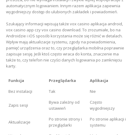
automatycznym logowaniem. Innym razem aplikacja zapewnia
wygodniejszy dostęp do ulubionych zakładek i powiadomień.
Szukający informacji wpisują także vox casino aplikacja android,
vox casino app czy vox casino download. To zrozumiałe, bo na
Androidzie i iOS sposób korzystania może się różnić w detalach.
Wpływ mają aktualizacje systemu, zgody na powiadomienia,
pamięć urządzenia oraz to, czy przeglądarka mobilna poprawnie
zapisuje sesję. Jeśli ktoś często wraca do konta, znaczenie ma
także to, czy telefon nie czyści danych logowania po zamknięciu
karty.
Funkcja
Przeglądarka
Aplikacja
Bez instalacji
Tak
Nie
Bywa zależny od
Często
Zapis sesji
ustawień
wygodniejszy
Po stronie strony i
Po stronie aplikacji i
Aktualizacje
przeglądarki
systemu