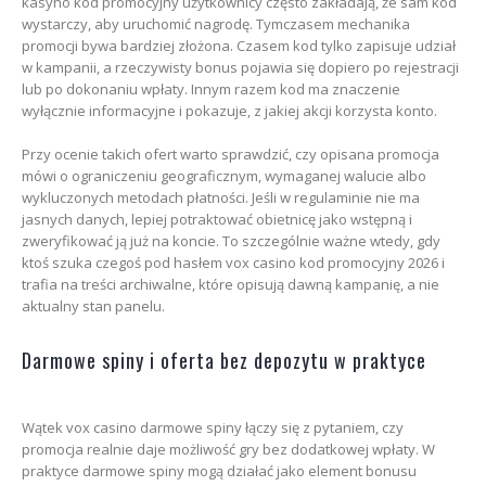
kasyno kod promocyjny użytkownicy często zakładają, że sam kod
wystarczy, aby uruchomić nagrodę. Tymczasem mechanika
promocji bywa bardziej złożona. Czasem kod tylko zapisuje udział
w kampanii, a rzeczywisty bonus pojawia się dopiero po rejestracji
lub po dokonaniu wpłaty. Innym razem kod ma znaczenie
wyłącznie informacyjne i pokazuje, z jakiej akcji korzysta konto.
Przy ocenie takich ofert warto sprawdzić, czy opisana promocja
mówi o ograniczeniu geograficznym, wymaganej walucie albo
wykluczonych metodach płatności. Jeśli w regulaminie nie ma
jasnych danych, lepiej potraktować obietnicę jako wstępną i
zweryfikować ją już na koncie. To szczególnie ważne wtedy, gdy
ktoś szuka czegoś pod hasłem vox casino kod promocyjny 2026 i
trafia na treści archiwalne, które opisują dawną kampanię, a nie
aktualny stan panelu.
Darmowe spiny i oferta bez depozytu w praktyce
Wątek vox casino darmowe spiny łączy się z pytaniem, czy
promocja realnie daje możliwość gry bez dodatkowej wpłaty. W
praktyce darmowe spiny mogą działać jako element bonusu