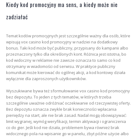
Kiedy kod promocyjny ma sens, a kiedy może nie
zadziałać
Temat kodów promocyjnych jest szczególnie ważny dla osób, które
wpisują vox casino kod promocyjny w nadziei na dodatkowy
bonus. Taki kod może być publiczny, przypisany do kampanii albo
przeznaczony tylko dla określonych kont. Różnica jest istotna, bo
kod widoczny w reklamie nie zawsze oznacza to samo co kod
otrzymany w wiadomości od serwisu. W praktyce publiczny
komunikat może kierować do ogólnej akcji, a kod kontowy działa
wyłącznie dla zaproszonych użytkowników.
Wyszukiwane bywa też sformułowanie vox casino kod promocyjny
bez depozytu. To jeden z tych tematów, w których trzeba
szczególnie uważnie odróżniać oczekiwanie od rzeczywistej oferty.
Bez depozytu oznacza zwykle brak konieczności wpłacania
pieniędzy na start, ale nie brak zasad. Nadal mogą obowiązywać:
limit wygranej, wymóg weryfikacji, termin aktywacji i ograniczenia
co do gier. Jeśli kod nie działa, problemem bywa również brak
widocznego pola na wpisanie go w panelu, zbyt późne użycie albo