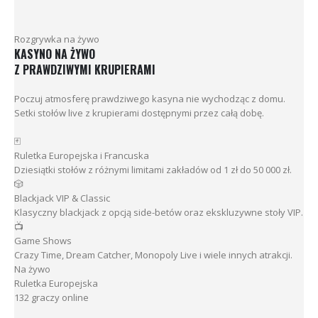
Rozgrywka na żywo
KASYNO NA ŻYWO
Z PRAWDZIWYMI KRUPIERAMI
Poczuj atmosferę prawdziwego kasyna nie wychodząc z domu.
Setki stołów live z krupierami dostępnymi przez całą dobę.
🃏
Ruletka Europejska i Francuska
Dziesiątki stołów z różnymi limitami zakładów od 1 zł do 50 000 zł.
🎲
Blackjack VIP & Classic
Klasyczny blackjack z opcją side-betów oraz ekskluzywne stoły VIP.
📺
Game Shows
Crazy Time, Dream Catcher, Monopoly Live i wiele innych atrakcji.
Na żywo
Ruletka Europejska
132 graczy online