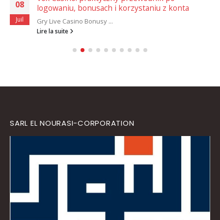
08
logowaniu, bonusach i korzystaniu z konta
Juil
Gry
Live Casino
Bonusy
...
Lire la suite
SARL EL NOURASI-CORPORATION