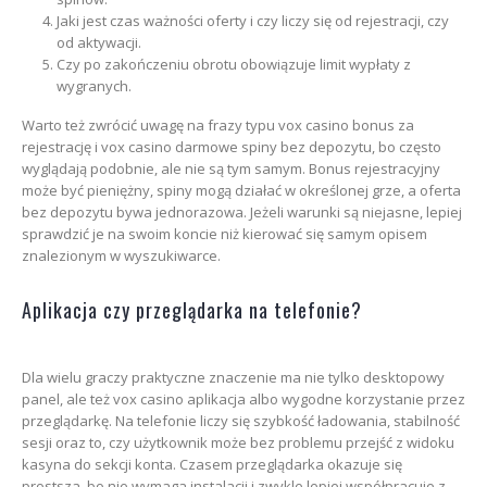
Jaki jest czas ważności oferty i czy liczy się od rejestracji, czy
od aktywacji.
Czy po zakończeniu obrotu obowiązuje limit wypłaty z
wygranych.
Warto też zwrócić uwagę na frazy typu vox casino bonus za
rejestrację i vox casino darmowe spiny bez depozytu, bo często
wyglądają podobnie, ale nie są tym samym. Bonus rejestracyjny
może być pieniężny, spiny mogą działać w określonej grze, a oferta
bez depozytu bywa jednorazowa. Jeżeli warunki są niejasne, lepiej
sprawdzić je na swoim koncie niż kierować się samym opisem
znalezionym w wyszukiwarce.
Aplikacja czy przeglądarka na telefonie?
Dla wielu graczy praktyczne znaczenie ma nie tylko desktopowy
panel, ale też vox casino aplikacja albo wygodne korzystanie przez
przeglądarkę. Na telefonie liczy się szybkość ładowania, stabilność
sesji oraz to, czy użytkownik może bez problemu przejść z widoku
kasyna do sekcji konta. Czasem przeglądarka okazuje się
prostsza, bo nie wymaga instalacji i zwykle lepiej współpracuje z