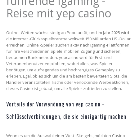
führende Igaming -
Reise mit yep casino
Online -Wetten wächst stetig an Popularität, und im Jahr 2025 wird
die Internet -Glücksspielbranche weltweit 150 Milliarden US -Dollar
erreichen. Online -Spieler suchen aktiv nach Igaming -Plattformen
für ihre verschiedenen Spiele, mobilen Zugang und sicheren,
bequemen Bankmethoden. yepcasino wird für Erst- und
Veteranenbenutzer empfohlen, wobei alles, was Spieler
benötigen, um aufregendes und hochrangiges Gameplay zu
erleben. Egal, ob es sich um die am besten bewerteten Slots, die
Händler veranstalteten Tische oder verlockende Werbeaktionen,
dieses Casino ist gebaut, um alle Spieler zufrieden zu stellen.
Vorteile der Verwendung von yep casino -
Schlüsselverbindungen, die sie einzigartig machen
Wenn es um die Auswahl einer Wett -Site geht, möchten Casino -