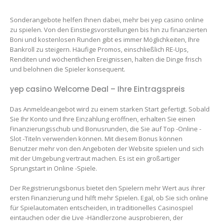
Sonderangebote helfen Ihnen dabei, mehr bei yep casino online
zu spielen. Von den Einstiegsvorstellungen bis hin zu finanzierten
Boni und kostenlosen Runden gibt es immer Möglichkeiten, Ihre
Bankroll zu steigern. Häufige Promos, einschließlich RE-Ups,
Renditen und wöchentlichen Ereignissen, halten die Dinge frisch
und belohnen die Spieler konsequent.
yep casino Welcome Deal – Ihre Eintragspreis
Das Anmeldeangebot wird zu einem starken Start gefertigt. Sobald
Sie Ihr Konto und Ihre Einzahlung eröffnen, erhalten Sie einen
Finanzierungsschub und Bonusrunden, die Sie auf Top -Online -
Slot -Titeln verwenden können. Mit diesem Bonus können
Benutzer mehr von den Angeboten der Website spielen und sich
mit der Umgebung vertraut machen. Es ist ein großartiger
Sprungstart in Online -Spiele.
Der Registrierungsbonus bietet den Spielern mehr Wert aus ihrer
ersten Finanzierung und hilft mehr Spielen. Egal, ob Sie sich online
für Spielautomaten entscheiden, in traditionelles Casinospiel
eintauchen oder die Live -Händlerzone ausprobieren, der