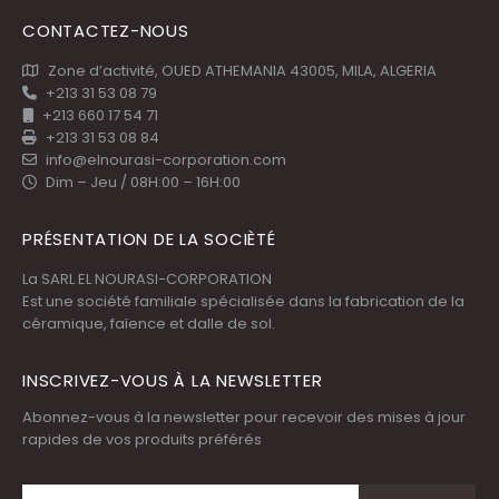
CONTACTEZ-NOUS
Zone d’activité, OUED ATHEMANIA 43005, MILA, ALGERIA
+213 31 53 08 79
+213 660 17 54 71
+213 31 53 08 84
info@elnourasi-corporation.com
Dim – Jeu / 08H:00 – 16H:00
PRÉSENTATION DE LA SOCIÈTÉ
La SARL EL NOURASI-CORPORATION
Est une société familiale spécialisée dans la fabrication de la
céramique, faïence et dalle de sol.
INSCRIVEZ-VOUS À LA NEWSLETTER
Abonnez-vous à la newsletter pour recevoir des mises à jour
rapides de vos produits préférés