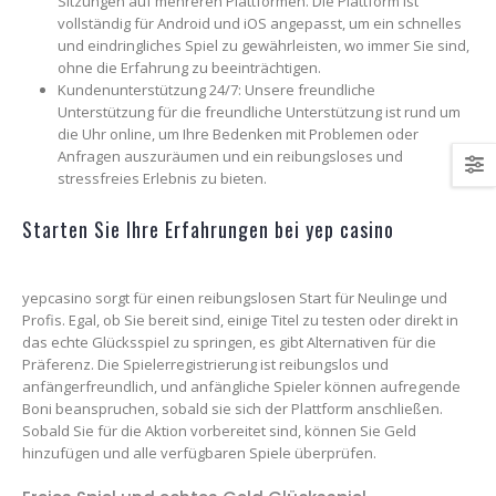
Sitzungen auf mehreren Plattformen. Die Plattform ist
vollständig für Android und iOS angepasst, um ein schnelles
und eindringliches Spiel zu gewährleisten, wo immer Sie sind,
ohne die Erfahrung zu beeinträchtigen.
Kundenunterstützung 24/7: Unsere freundliche
Unterstützung für die freundliche Unterstützung ist rund um
die Uhr online, um Ihre Bedenken mit Problemen oder
Anfragen auszuräumen und ein reibungsloses und
stressfreies Erlebnis zu bieten.
Starten Sie Ihre Erfahrungen bei yep casino
yepcasino sorgt für einen reibungslosen Start für Neulinge und
Profis. Egal, ob Sie bereit sind, einige Titel zu testen oder direkt in
das echte Glücksspiel zu springen, es gibt Alternativen für die
Präferenz. Die Spielerregistrierung ist reibungslos und
anfängerfreundlich, und anfängliche Spieler können aufregende
Boni beanspruchen, sobald sie sich der Plattform anschließen.
Sobald Sie für die Aktion vorbereitet sind, können Sie Geld
hinzufügen und alle verfügbaren Spiele überprüfen.