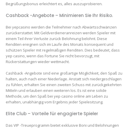
Begrüßungsbonus erleichtert es, alles auszuprobieren.
Cashback -Angebote – Minimieren Sie Ihr Risiko.
Bei yepcasino werden die Teilnehmer nach Abwärtsschwänzen
zurückerstattet. Mit Geldverdieneranreizen werden Spieler mit
einem Teil ihrer Verluste zurück Belohnung belohnt. Diese
Renditen ereignen sich im Laufe des Monats konsequent und
schützen Spieler mit regelmäßigen Renditen. Dies bedeutet, dass
yep casino, wenn das Fortune Sie nicht bevorzugt, mit
Rückerstattungen wieder wettmacht.
Cashback -Angebote sind eine großartige Möglichkeit, den Spaß zu
halten, auch nach einer Niederlage. Anstatt sich niedergeschlagen
zu fühlen, erhalten Sie einen zweiten Schuss mit zurückgekehrten
Mitteln und erlauben einen weiteren los. Es ist eine solide
Methode, um den Spaß bei yep casino online am Leben zu
erhalten, unabhängig vom Ergebnis jeder Spielesitzung.
Elite Club – Vorteile für engagierte Spieler
Das VIP -Treueprogramm bietet exklusive Boni und Belohnungen