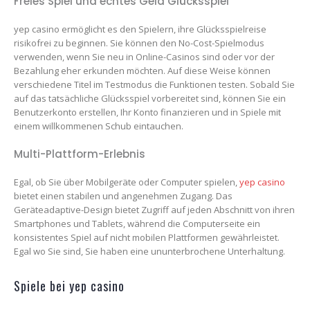
Freies Spiel und echtes Geld Glücksspiel
yep casino ermöglicht es den Spielern, ihre Glücksspielreise
risikofrei zu beginnen. Sie können den No-Cost-Spielmodus
verwenden, wenn Sie neu in Online-Casinos sind oder vor der
Bezahlung eher erkunden möchten. Auf diese Weise können
verschiedene Titel im Testmodus die Funktionen testen. Sobald Sie
auf das tatsächliche Glücksspiel vorbereitet sind, können Sie ein
Benutzerkonto erstellen, Ihr Konto finanzieren und in Spiele mit
einem willkommenen Schub eintauchen.
Multi-Plattform-Erlebnis
Egal, ob Sie über Mobilgeräte oder Computer spielen,
yep casino
bietet einen stabilen und angenehmen Zugang. Das
Geräteadaptive-Design bietet Zugriff auf jeden Abschnitt von ihren
Smartphones und Tablets, während die Computerseite ein
konsistentes Spiel auf nicht mobilen Plattformen gewährleistet.
Egal wo Sie sind, Sie haben eine ununterbrochene Unterhaltung.
Spiele bei yep casino