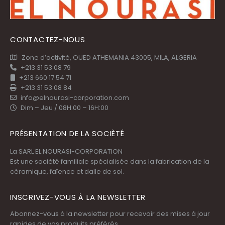
CONTACTEZ-NOUS
Zone d’activité, OUED ATHEMANIA 43005, MILA, ALGERIA
+213 31 53 08 79
+213 660 17 54 71
+213 31 53 08 84
info@elnourasi-corporation.com
Dim – Jeu / 08H:00 – 16H:00
PRÉSENTATION DE LA SOCIÈTÉ
La SARL EL NOURASI-CORPORATION
Est une société familiale spécialisée dans la fabrication de la
céramique, faïence et dalle de sol.
INSCRIVEZ-VOUS À LA NEWSLETTER
Abonnez-vous à la newsletter pour recevoir des mises à jour
rapides de vos produits préférés