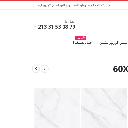
شــركة ذات المســؤولية المحــدودة النوراســي كوربورايشــن
إتصل بنا
79 08 53 31 213 +
الأندرود
راســي كوربورايشــن
حمل تطبيقنا!
60