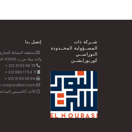
شــركة ذات
إتصل بنا
المســؤولية المحــدودة
منطقة النشاط التجاري ب
النوراســي
ولاية ميلة ص.ب 43000 الجزائر
كوربورايشــن
79 08 53 31 213 +
71 54 17 660 213 +
84 08 53 31 213 +
i-corporation.com
الأحد /الخميس الساعة 8:00 إلى 6:00