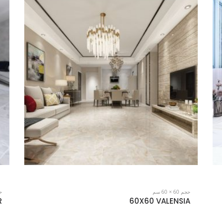
حجم 60 × 60 سم
حجم
L
60X60 HOGGAR