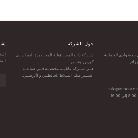
حول الشركة
إشت
إشتر
لدية وادي العثمانية
شــركة ذات المســؤولية المحــدودة النوراســي
المن
كوربورايشــن
هــي شــركة عائليــة مختصــة فــي صناعــة
الســيراميك, البــلاط الحائطــي و األرضــي.
info@elnouras
1