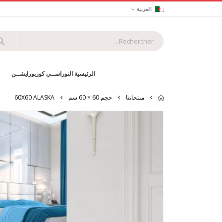
العربية
الرئيسية النوراســي كوربورايشــن
منتجاتنا
حجم 60 × 60 سم
60X60 ALASKA