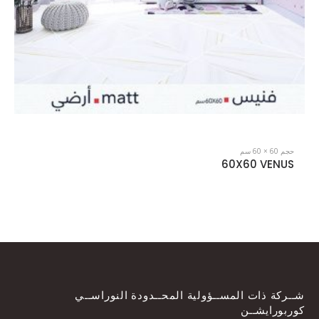
حجم 60 × 60 سم
60X60 VALENSIA
شــركة ذات المســؤولية المحــدودة النوراســي
كوربورايشــن