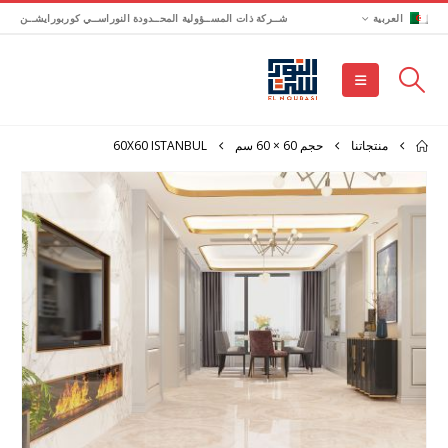
العربية
شــركة ذات المســؤولية المحــدودة النوراســي كوربورايشــن
منتجاتنا
حجم 60 × 60 سم
60X60 ISTANBUL