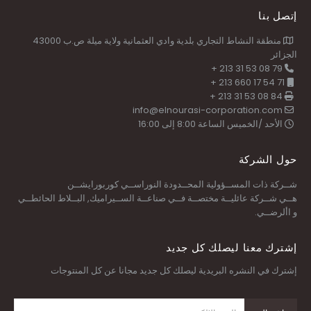
إتصل بنا
منطقة النشاط التجاري بلدية وادي العثمانية ولاية ميلة ص.ب 43000
الجزائر
79 08 53 31 213 +
71 54 17 660 213 +
84 08 53 31 213 +
info@elnourasi-corporation.com
الأحد /الخميس الساعة 8:00 إلى 16:00
حول الشركة
شــركة ذات المســؤولية المحــدودة النوراســي كوربورايشــن
هــي شــركة عائليــة مختصــة فــي صناعــة الســيراميك, البــلاط الحائطــي
و األرضــي.
إشترك معنا ليصلك كل جديد
إشترك في النشره البريدية ليصلك كل جديد مجانا عن كل المنتوجات