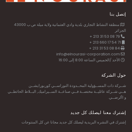
إتصل بنا
منطقة النشاط التجاري بلدية وادي العثمانية ولاية ميلة ص.ب 43000
الجزائر
79 08 53 31 213 +
71 54 17 660 213 +
84 08 53 31 213 +
info@elnourasi-corporation.com
الأحد /الخميس الساعة 8:00 إلى 16:00
حول الشركة
شــركة ذات المســؤولية المحــدودة النوراســي كوربورايشــن
هــي شــركة عائليــة مختصــة فــي صناعــة الســيراميك, البــلاط الحائطــي
و األرضــي.
إشترك معنا ليصلك كل جديد
إشترك في النشره البريدية ليصلك كل جديد مجانا عن كل المنتوجات