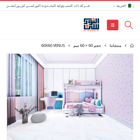
العربية
شــركة ذات المســؤولية المحــدودة النوراســي كوربورايشــن
منتجاتنا
حجم 60 × 60 سم
60X60 VENUS