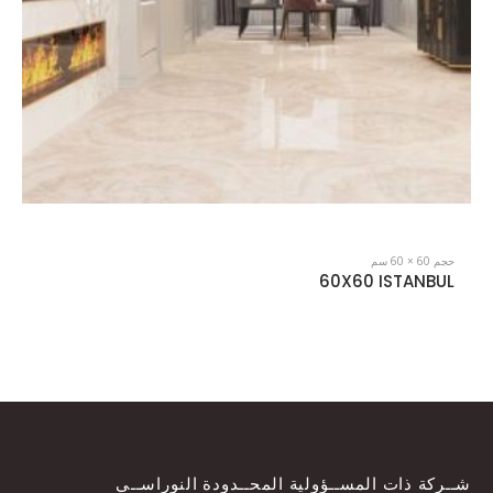
حجم 60 × 60 سم
60X60 TASSILI
شــركة ذات المســؤولية المحــدودة النوراســي