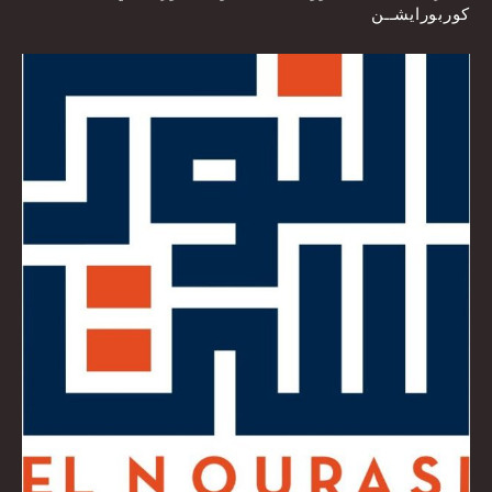
كوربورايشــن