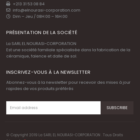
+213 31 53 08 84
info@elnourasi-corporation.com
Dim – Jeu / 08H:00 – 16H:00
PRÉSENTATION DE LA SOCIÈTÉ
La SARL EL NOURASI-CORPORATION
Est une société familiale spécialisée dans la fabrication de la
céramique, faïence et dalle de sol.
INSCRIVEZ-VOUS À LA NEWSLETTER
Abonnez-vous à la newsletter pour recevoir des mises à jour
rapides de vos produits préférés
© Copyright 2019 La SARL EL NOURASI-CORPORATION . Tous Droits