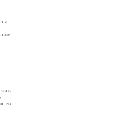
тата
нативи
рсии на
е
сонала