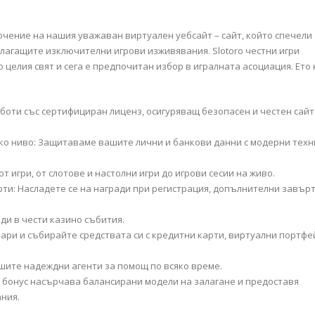
чение на нашия уважаван виртуален уебсайт – сайт, който спечели
алагащите изключителни игрови изживявания. Slotoro честни игри
целия свят и сега е предпочитан избор в игралната асоциация. Ето
аботи със сертифициран лиценз, осигуряващ безопасен и честен сайт
соко ниво: Защитаваме вашите лични и банкови данни с модерни техн
т игри, от слотове и настолни игри до игрови сесии на живо.
и: Насладете се на награди при регистрация, допълнителни завърт
ди в чести казино събития.
ри и събирайте средствата си с кредитни карти, виртуални портфе
ашите надеждни агенти за помощ по всяко време.
ен бонус насърчава балансирани модели на залагане и предоставя
ния.