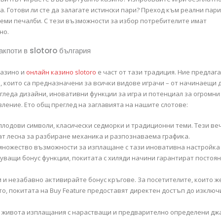
а. Готови ли сте да залагате истински пари? Преход към реални пар
олеми печалби. С тези възможности за избор потребителите имат
но.
акпоти в slotoro българия
казино и
онлайн казино slotoro
е част от тази традиция. Ние предлаг
 които са предназначени за всички видове играчи – от начинаещи 
гледа дизайни, иновативни функции за игра и потенциал за огромни
вление. Ето общ преглед на заглавията на нашите слотове:
 плодови символи, класически седморки и традиционни теми. Тези ве
ат лесна за разбиране механика и разпознаваема графика.
 множество възможности за изплащане с тази иновативна настройка
нуващи бонус функции, покитата с хиляди начини гарантират постоя
и и незабавно активирайте бонус кръгове. За посетителите, които ж
о, покитата на Buy Feature предоставят директен достъп до изклю
 живота изплащания с нарастващи и предварително определени дж