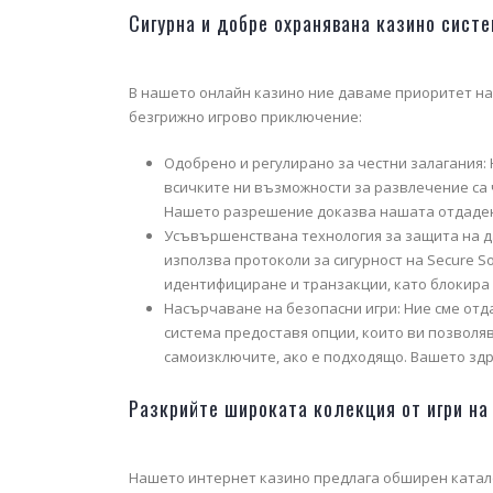
Сигурна и добре охранявана казино сист
В нашето онлайн казино ние даваме приоритет на 
безгрижно игрово приключение:
Одобрено и регулирано за честни залагания: 
всичките ни възможности за развлечение са ч
Нашето разрешение доказва нашата отдаден
Усъвършенствана технология за защита на да
използва протоколи за сигурност на Secure S
идентифициране и транзакции, като блокира
Насърчаване на безопасни игри: Ние сме от
система предоставя опции, които ви позволяв
самоизключите, ако е подходящо. Вашето зд
Разкрийте широката колекция от игри на 
Нашето интернет казино предлага обширен каталог 