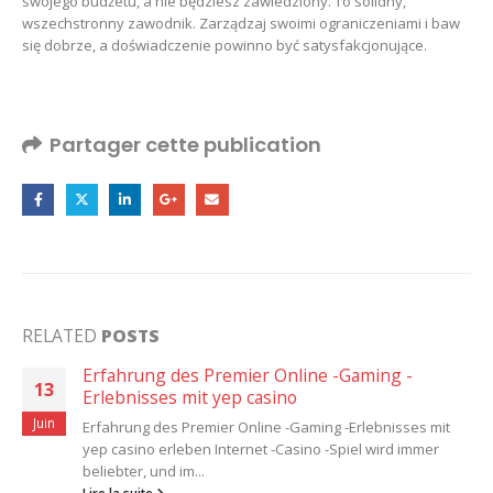
swojego budżetu, a nie będziesz zawiedziony. To solidny,
wszechstronny zawodnik. Zarządzaj swoimi ograniczeniami i baw
się dobrze, a doświadczenie powinno być satysfakcjonujące.
Partager cette publication
RELATED
POSTS
Erfahrung des Premier Online -Gaming -
13
Erlebnisses mit yep casino
Juin
Erfahrung des Premier Online -Gaming -Erlebnisses mit
yep casino erleben Internet -Casino -Spiel wird immer
beliebter, und im...
Lire la suite