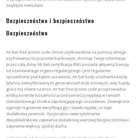
zwykłymi metodami.
Bezpieczeństwo i bezpieczeństwo
Bezpieczeństwo
mr bet free promo code chroni użytkowników za pomocą silnego
szyfrowania na poziomie bankowym, chroniąc Twoje informacje
przez całą dobę. Mr Bet certyfikacja RNG posiada aktywną licencję
od szanowanego organu regulacyjnego i jest regularnie
sprawdzany pod kątem uczciwości. mr bet kody uruchamia każdy
tytuł na zweryfikowanych generatorach liczb losowych, więc każdy
gracz ma równe szanse. mr bet free promo code przeprowadza
krótką kontrolę tożsamości przed pierwszą wypłatą w ramach
standardowego środka zapobiegającego oszustwom. Zewnętrzne
agencje regularnie weryfikują gry i stawki wypłat, co daje
dodatkową pewność. Opcjonalne uwierzytelnianie
dwuskładnikowe zapewnia dodatkową warstwę bezpieczeństwa i
zapewnia większy spokój ducha.