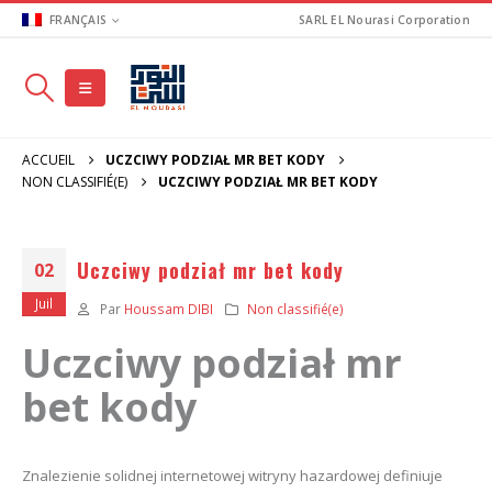
FRANÇAIS
SARL EL Nourasi Corporation
ACCUEIL
UCZCIWY PODZIAŁ MR BET KODY
NON CLASSIFIÉ(E)
UCZCIWY PODZIAŁ MR BET KODY
Uczciwy podział mr bet kody
02
Juil
Par
Houssam DIBI
Non classifié(e)
Uczciwy podział mr
bet kody
Znalezienie solidnej internetowej witryny hazardowej definiuje