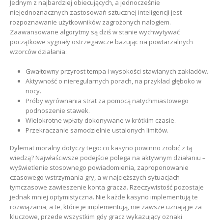
Jednym z najbardziej obiecujących, a jednocześnie
niejednoznacznych zastosowań sztucznej inteligencji jest
rozpoznawanie użytkowników zagrożonych nałogiem.
Zaawansowane algorytmy są dziś w stanie wychwytywać
początkowe sygnały ostrzegawcze bazując na powtarzalnych
wzorców działania:
Gwałtowny przyrost tempa i wysokości stawianych zakładów.
Aktywność o nieregularnych porach, na przykład głęboko w
nocy.
Próby wyrównania strat za pomocą natychmiastowego
podnoszenie stawek.
Wielokrotne wpłaty dokonywane w krótkim czasie.
Przekraczanie samodzielnie ustalonych limitów.
Dylemat moralny dotyczy tego: co kasyno powinno zrobić z tą
wiedzą? Najwłaściwsze podejście polega na aktywnym działaniu –
wyświetlenie stosownego powiadomienia, zaproponowanie
czasowego wstrzymania gry, a w najcięższych sytuacjach
tymczasowe zawieszenie konta gracza. Rzeczywistość pozostaje
jednak mniej optymistyczna. Nie każde kasyno implementują te
rozwiązania, a te, które je implementują, nie zawsze uznają je za
kluczowe, przede wszystkim gdy gracz wykazujący oznaki