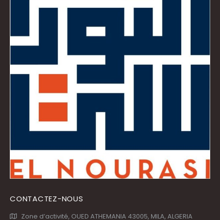
CONTACTEZ-NOUS