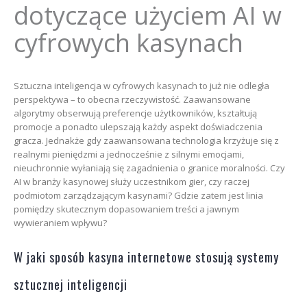
dotyczące użyciem AI w
cyfrowych kasynach
Sztuczna inteligencja w cyfrowych kasynach to już nie odległa
perspektywa – to obecna rzeczywistość. Zaawansowane
algorytmy obserwują preferencje użytkowników, kształtują
promocje a ponadto ulepszają każdy aspekt doświadczenia
gracza. Jednakże gdy zaawansowana technologia krzyżuje się z
realnymi pieniędzmi a jednocześnie z silnymi emocjami,
nieuchronnie wyłaniają się zagadnienia o granice moralności. Czy
AI w branży kasynowej służy uczestnikom gier, czy raczej
podmiotom zarządzającym kasynami? Gdzie zatem jest linia
pomiędzy skutecznym dopasowaniem treści a jawnym
wywieraniem wpływu?
W jaki sposób kasyna internetowe stosują systemy
sztucznej inteligencji