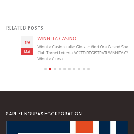
RELATED
POSTS
WINNITA CASINO
19
Winnita Casino Italia: Gioca e Vinci Ora
Casinò
Sport
VIP
Mai
Club
Tornei
Lotteria
ACCEDI
REGISTRATI
WINNITA CASINO
Winnita è una...
Lire la suite
SARL EL NOURASI-CORPORATION