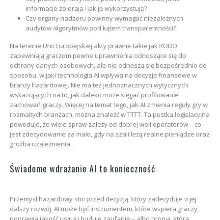
informacje zbierają i jak je wykorzystują?
Czy organy nadzoru powinny wymagać niezależnych
audytów algorytmów pod kątem transparentności?
Na terenie Unii Europejskiej akty prawne takie jak RODO
zapewniają graczom pewne uprawnienia odnoszące się do
ochrony danych osobowych, ale nie odnoszą się bezpośrednio do
sposobu, w jaki technologia AI wpływa na decyzje finansowe w
branży hazardowej. Nie ma też jednoznacznych wytycznych
wskazujących na to, jak daleko może sięgać profilowanie
zachowań graczy. Więcej na temat tego, jak AI zmienia reguły gry w
rozmaitych branżach, można znaleźć w TTTT. Ta pustka legislacyjna
powoduje, że wiele spraw zależy od dobrej woli operatorów – co
jest zdecydowanie za mało, gdy na szali leżą realne pieniądze oraz
groźba uzależnienia.
Świadome wdrażanie AI to konieczność
Przemysł hazardowy stoi przed decyzją, który zadecyduje o jej
dalszy rozwój. AI może być instrumentem, które wspiera graczy,
poprawia jakość usług i buduje zaufanie – albo bronią, która