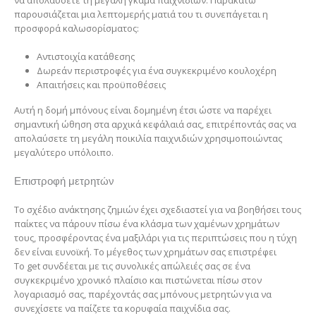
να απολαύσετε τη μεγάλη γκάμα παιχνιδιών. Παρακάτω
παρουσιάζεται μια λεπτομερής ματιά του τι συνεπάγεται η
προσφορά καλωσορίσματος:
Αντιστοιχία κατάθεσης
Δωρεάν περιστροφές για ένα συγκεκριμένο κουλοχέρη
Απαιτήσεις και προϋποθέσεις
Αυτή η δομή μπόνους είναι δομημένη έτσι ώστε να παρέχει
σημαντική ώθηση στα αρχικά κεφάλαιά σας, επιτρέποντάς σας να
απολαύσετε τη μεγάλη ποικιλία παιχνιδιών χρησιμοποιώντας
μεγαλύτερο υπόλοιπο.
Επιστροφή μετρητών
Το σχέδιο ανάκτησης ζημιών έχει σχεδιαστεί για να βοηθήσει τους
παίκτες να πάρουν πίσω ένα κλάσμα των χαμένων χρημάτων
τους, προσφέροντας ένα μαξιλάρι για τις περιπτώσεις που η τύχη
δεν είναι ευνοϊκή. Το μέγεθος των χρημάτων σας επιστρέφει
Το get συνδέεται με τις συνολικές απώλειές σας σε ένα
συγκεκριμένο χρονικό πλαίσιο και πιστώνεται πίσω στον
λογαριασμό σας, παρέχοντάς σας μπόνους μετρητών για να
συνεχίσετε να παίζετε τα κορυφαία παιχνίδια σας.