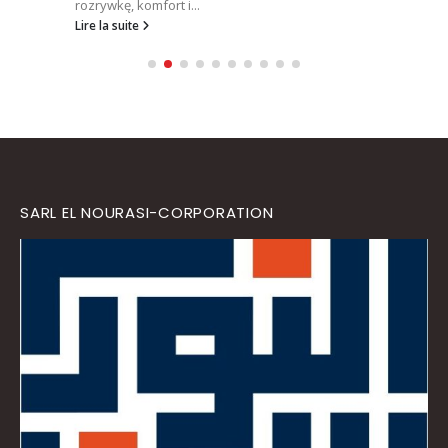
rozrywkę, komfort i...
Lire la suite
SARL EL NOURASI-CORPORATION