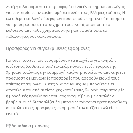
Αυτή η φιλοσοφία για τις προσφορές είναι ένας σημαντικός λόγος
για τον οποίο το nv casino αρέσει πολύ στους Έλληνες χρήστες. Η
ελευθερία επιλογής διαφόρων προσφορών σημαίνει ότι μπορείτε
να προσαρμόσετε τα στοιχήματά σας, να αξιοποιήσετε το
καλύτερο από κάθε χρηματοδότηση και να αυξήσετε τις
πιθανότητές σας να κερδίσετε.
Προσφορές για συγκεκριμένες εφαρμογές
Για τους παίκτες που τους αρέσουν τα παιχνίδια για κινητά, ο
ιστότοπος διαθέτει αποκλειστικά μπόνους εντός εφαρμογής.
Χρησιμοποιώντας την εφαρμογή καζίνο, μπορείτε να αποκτήσετε
πρόσβαση σε μοναδικές προσφορές που αφορούν ειδικά τους
παίκτες εφαρμογών. Αυτές οι ανταμοιβές θα μπορούσαν να
αποτελούνται από αντίστοιχες καταθέσεις, δωρεάν περιστροφές
ή μοναδικές προκλήσεις που σας ανταμείβουν με επιπλέον
βραβεία. Αυτό διασφαλίζει ότι μπορείτε πάντα να έχετε πρόσβαση
σε εκπληκτικές προσφορές, ακόμη και όταν παίζετε ενώ είστε
κινητό.
Εβδομαδιαίο μπόνους