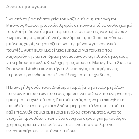
Δυνατότητα αγοράς
Ένα από τα βασικά στοιχεία του καζίνο είναι η επιλογή του
Μπόνους Χαρακτηριστικών Αγοράς σε πολλά από τα κουλοχέρητά
του. Αυτή η δυνατότητα επιτρέπει στους παίκτες να λαμβάνουν
δωρεάν περιστροφές ή να έχουν άμεση πρόσβαση σε γύρους
μπόνους χωρίς να χρειάζεται να περιμένουν για κανονικό
παιχνίδι. Αυτή είναι μια τέλεια ευκαιρία για παίκτες που
λαχταρούν την άμεση δράση και αυξάνουν τις πιθανότητές τους
να κερδίσουν πολλά. Κουλοχέρηδες όπως το Money Train 2 και το
Deadwood διαθέτουν αυτήν τη λειτουργία, προσφέροντας
περισσότερο ενθουσιασμό και έλεγχο στο παιχνίδι σας.
Η Επιλογή Αγοράς είναι ιδιαίτερα περιζήτητη μεταξύ μεγάλων
παικτών και παικτών που τους αρέσει να παίζουν πιο ενεργά στην
εμπειρία παιχνιδιού τους. Επιτρέποντάς σας να μετακινηθείτε
απευθείας στα πιο γεμάτα δράση μέρη του τίτλου, μετατρέπει
κάθε παιχνίδι σε μια εμπειρία μεγάλου στοιχήματος. Αυτό το
στοιχείο προσθέτει επίσης ένα στοιχείο στρατηγικής, καθώς οι
χρήστες πρέπει να επιλέξουν πότε είναι πιο ωφέλιμο να
ενεργοποιήσουν το μπόνους αμέσως.