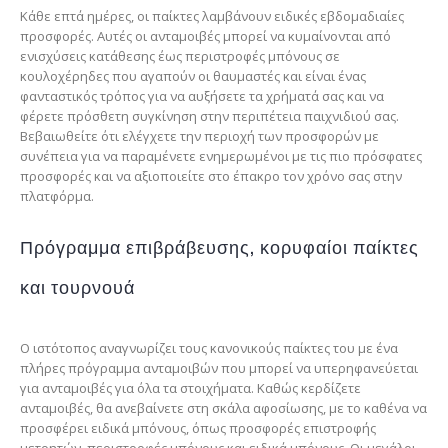
Κάθε επτά ημέρες, οι παίκτες λαμβάνουν ειδικές εβδομαδιαίες
προσφορές. Αυτές οι ανταμοιβές μπορεί να κυμαίνονται από
ενισχύσεις κατάθεσης έως περιστροφές μπόνους σε
κουλοχέρηδες που αγαπούν οι θαυμαστές και είναι ένας
φανταστικός τρόπος για να αυξήσετε τα χρήματά σας και να
φέρετε πρόσθετη συγκίνηση στην περιπέτεια παιχνιδιού σας.
Βεβαιωθείτε ότι ελέγχετε την περιοχή των προσφορών με
συνέπεια για να παραμένετε ενημερωμένοι με τις πιο πρόσφατες
προσφορές και να αξιοποιείτε στο έπακρο τον χρόνο σας στην
πλατφόρμα.
Πρόγραμμα επιβράβευσης, κορυφαίοι παίκτες
και τουρνουά
Ο ιστότοπος αναγνωρίζει τους κανονικούς παίκτες του με ένα
πλήρες πρόγραμμα ανταμοιβών που μπορεί να υπερηφανεύεται
για ανταμοιβές για όλα τα στοιχήματα. Καθώς κερδίζετε
ανταμοιβές, θα ανεβαίνετε στη σκάλα αφοσίωσης, με το καθένα να
προσφέρει ειδικά μπόνους, όπως προσφορές επιστροφής