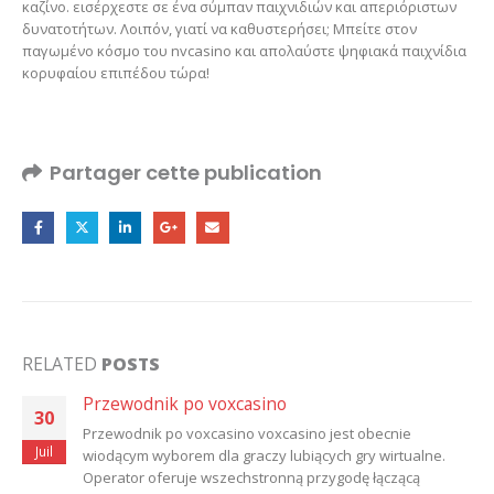
καζίνο. εισέρχεστε σε ένα σύμπαν παιχνιδιών και απεριόριστων
δυνατοτήτων. Λοιπόν, γιατί να καθυστερήσει; Μπείτε στον
παγωμένο κόσμο του nvcasino και απολαύστε ψηφιακά παιχνίδια
κορυφαίου επιπέδου τώρα!
Partager cette publication
RELATED
POSTS
Przewodnik po voxcasino
30
Przewodnik po voxcasino voxcasino jest obecnie
Juil
wiodącym wyborem dla graczy lubiących gry wirtualne.
Operator oferuje wszechstronną przygodę łączącą