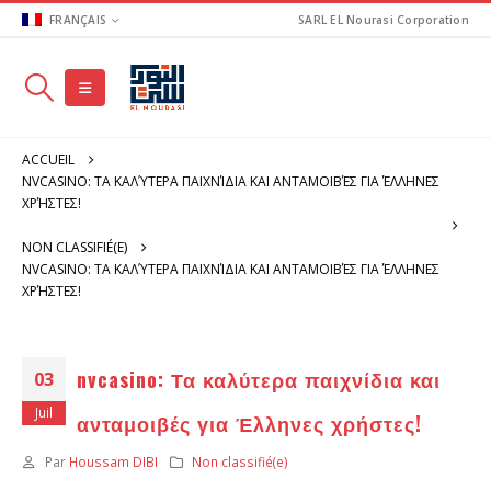
FRANÇAIS
SARL EL Nourasi Corporation
ACCUEIL
NVCASINO: ΤΑ ΚΑΛΎΤΕΡΑ ΠΑΙΧΝΊΔΙΑ ΚΑΙ ΑΝΤΑΜΟΙΒΈΣ ΓΙΑ ΈΛΛΗΝΕΣ
ΧΡΉΣΤΕΣ!
NON CLASSIFIÉ(E)
NVCASINO: ΤΑ ΚΑΛΎΤΕΡΑ ΠΑΙΧΝΊΔΙΑ ΚΑΙ ΑΝΤΑΜΟΙΒΈΣ ΓΙΑ ΈΛΛΗΝΕΣ
ΧΡΉΣΤΕΣ!
nvcasino: Τα καλύτερα παιχνίδια και
03
Juil
ανταμοιβές για Έλληνες χρήστες!
Par
Houssam DIBI
Non classifié(e)