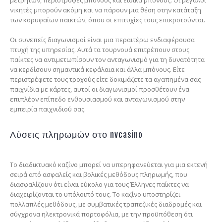
μετρητών, περιστροφές μπόνους και ειδικά μπόνους. Οι μεγάλοι
νικητές μπορούν ακόμη και να πάρουν μια θέση στην κατάταξη
των κορυφαίων παικτών, όπου οι επιτυχίες τους επικροτούνται.
Οι συνεπείς διαγωνισμοί είναι μια περαιτέρω ενδιαφέρουσα
πτυχή της υπηρεσίας. Αυτά τα τουρνουά επιτρέπουν στους
παίκτες να αντιμετωπίσουν τον ανταγωνισμό για τη δυνατότητα
να κερδίσουν σημαντικά κεφάλαια και άλλα μπόνους. Είτε
περιστρέφετε τους τροχούς είτε δοκιμάζετε τα αγαπημένα σας
παιχνίδια με κάρτες, αυτοί οι διαγωνισμοί προσθέτουν ένα
επιπλέον επίπεδο ενθουσιασμού και ανταγωνισμού στην
εμπειρία παιχνιδιού σας.
Λύσεις πληρωμών στο nvcasino
Το διαδικτυακό καζίνο μπορεί να υπερηφανεύεται για μια εκτενή
σειρά από ασφαλείς και βολικές μεθόδους πληρωμής, που
διασφαλίζουν ότι είναι εύκολο για τους Έλληνες παίκτες να
διαχειρίζονται το υπόλοιπό τους. Το καζίνο υποστηρίζει
πολλαπλές μεθόδους, με συμβατικές τραπεζικές διαδρομές και
σύγχρονα ηλεκτρονικά πορτοφόλια, με την προϋπόθεση ότι