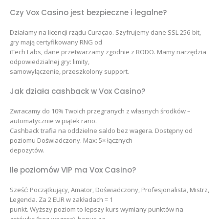
Czy Vox Casino jest bezpieczne i legalne?
Działamy na licencji rządu Curaçao. Szyfrujemy dane SSL 256-bit,
gry mają certyfikowany RNG od
iTech Labs, dane przetwarzamy zgodnie z RODO. Mamy narzędzia
odpowiedzialnej gry: limity,
samowyłączenie, przeszkolony support.
Jak działa cashback w Vox Casino?
Zwracamy do 10% Twoich przegranych z własnych środków –
automatycznie w piątek rano.
Cashback trafia na oddzielne saldo bez wagera. Dostępny od
poziomu Doświadczony. Max: 5× łącznych
depozytów.
Ile poziomów VIP ma Vox Casino?
Sześć: Początkujący, Amator, Doświadczony, Profesjonalista, Mistrz,
Legenda. Za 2 EUR w zakładach = 1
punkt. Wyższy poziom to lepszy kurs wymiany punktów na