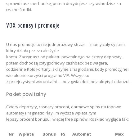
sprawdzasz mechanikę, potem decydujesz czy wchodzisz za
realne środki.
VOX bonusy i promocje
U nas promocje to nie jednorazowy strzał — mamy cały system,
który działa przez całe życie
konta. Zaczynasz od pakietu powitalnego na cztery depozyty,
potem dochodzą cotygodniowy cashback bez wagera,
codzienne Koło Fortuny, skrzynie z nagrodami, kody promocyjne i
wieloletnie korzyści programu VIP. Wszystko
z przejrzystymi warunkami — bez gwiazdek, bez ukrytych klauzul.
Pakiet powitalny
Cztery depozyty, rosnący procent, darmowe spiny na topowe
automaty Pragmatic Play. Im wyższa wpłata, tym
lepszy procent bonusu i więcej free spinów. Rozkład wygląda tak:
Nr
Wpłata
Bonus
FS
Automat
Max