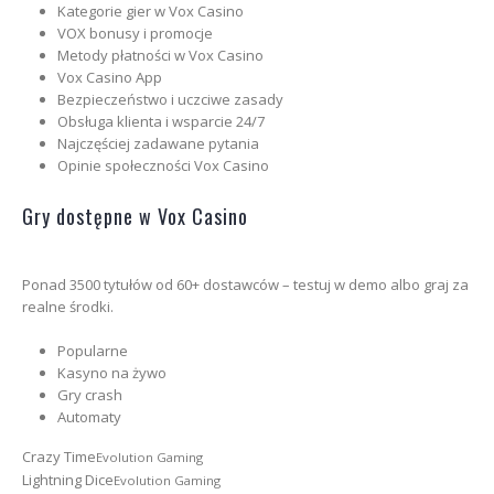
Kategorie gier w Vox Casino
VOX bonusy i promocje
Metody płatności w Vox Casino
Vox Casino App
Bezpieczeństwo i uczciwe zasady
Obsługa klienta i wsparcie 24/7
Najczęściej zadawane pytania
Opinie społeczności Vox Casino
Gry dostępne w Vox Casino
Ponad 3500 tytułów od 60+ dostawców – testuj w demo albo graj za
realne środki.
Popularne
Kasyno na żywo
Gry crash
Automaty
Crazy Time
Evolution Gaming
Lightning Dice
Evolution Gaming