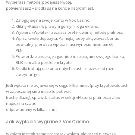
Wybierasz metodę, podajesz kwotę,
potwierdzasz – środki są na koncie natychmiast.
Zaloguj się na swoje konto w Vox Casino.
Kliknij «Kasa» w prawym górnym rogu ekranu.
Wybierz «Wpłata» i zaznacz preferowaną metodę płatności.
Wpisz kwotę depozytu. Pamiętaj: żeby aktywować bonus
powitalny, pierwsza wpłata musi wynosić minimum 60
PLN.
Potwierdź transakcję zgodnie z instrukcjami swojego banku,
BLIK-iem albo portfelem krypto.
Środki trafiają na konto natychmiast – możesz od razu
zaczynać grę.
Jeśli wpłata nie pojawia się w ciągu kilku minut (przy kryptowalutach
w zatłoczonej sieci może to potrwać
trochę dłużej), sprawdź status w sekcji «Historia płatności» albo
napisz na czacie –
odpowiadamy w kilka minut.
Jak wypłacić wygrane z Vox Casino
Wypłata jest tak samo prosta jak wpłata, ale przed pierwszą