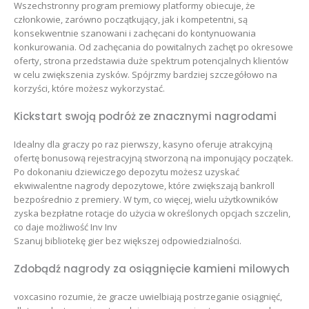
Wszechstronny program premiowy platformy obiecuje, że
członkowie, zarówno początkujący, jak i kompetentni, są
konsekwentnie szanowani i zachęcani do kontynuowania
konkurowania. Od zachęcania do powitalnych zachęt po okresowe
oferty, strona przedstawia duże spektrum potencjalnych klientów
w celu zwiększenia zysków. Spójrzmy bardziej szczegółowo na
korzyści, które możesz wykorzystać.
Kickstart swoją podróż ze znacznymi nagrodami
Idealny dla graczy po raz pierwszy, kasyno oferuje atrakcyjną
ofertę bonusową rejestracyjną stworzoną na imponujący początek.
Po dokonaniu dziewiczego depozytu możesz uzyskać
ekwiwalentne nagrody depozytowe, które zwiększają bankroll
bezpośrednio z premiery. W tym, co więcej, wielu użytkowników
zyska bezpłatne rotacje do użycia w określonych opcjach szczelin,
co daje możliwość Inv Inv
Szanuj bibliotekę gier bez większej odpowiedzialności.
Zdobądź nagrody za osiągnięcie kamieni milowych
voxcasino rozumie, że gracze uwielbiają postrzeganie osiągnięć,