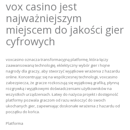
vox casino jest
najważniejszym
miejscem do jakości gier
cyfrowych
voxcasino oznacza transformacyjną platformę, która łączy
zaawansowaną technologię, eklektyczny wybór gier i hojne
nagrody dla graczy, aby stworzyć wyjątkowe wrażenia z hazardu
online. Koncentrując się na współczesnej technologii, voxcasino
zabezpiecza, że ​​gracze rozkoszują się wyjątkową grafiką, płynną
rozgrywką i wyjątkowymi doświadczeniami użytkowników na
wszystkich urządzeniach. Łatwy do nażycia projekt i dostępność
platformy pozwala graczom od razu wskoczyć do swoich
ukochanych gier, zapewniając doskonałe wrażenia z hazardu od
początku do końca.
Platforma