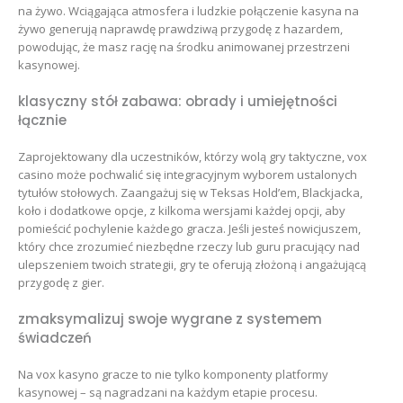
na żywo. Wciągająca atmosfera i ludzkie połączenie kasyna na
żywo generują naprawdę prawdziwą przygodę z hazardem,
powodując, że masz rację na środku animowanej przestrzeni
kasynowej.
klasyczny stół zabawa: obrady i umiejętności
łącznie
Zaprojektowany dla uczestników, którzy wolą gry taktyczne, vox
casino może pochwalić się integracyjnym wyborem ustalonych
tytułów stołowych. Zaangażuj się w Teksas Hold’em, Blackjacka,
koło i dodatkowe opcje, z kilkoma wersjami każdej opcji, aby
pomieścić pochylenie każdego gracza. Jeśli jesteś nowicjuszem,
który chce zrozumieć niezbędne rzeczy lub guru pracujący nad
ulepszeniem twoich strategii, gry te oferują złożoną i angażującą
przygodę z gier.
zmaksymalizuj swoje wygrane z systemem
świadczeń
Na vox kasyno gracze to nie tylko komponenty platformy
kasynowej – są nagradzani na każdym etapie procesu.