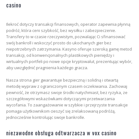
casino
Ilekroć dotyczy transakcji finansowych, operator zapewnia płynną
podróż, która ceni szybkość, bez wysiłku i zabezpieczenie.
Transfery to w czasie rzeczywistym, pozwalając Ci sfinansować
swój bankroll i wskoczyć prosto do ukochanych gier bez
niepotrzebnych zatrzymania. Kasyno oferuje szeroką gamę metod
transakcji, od konwencjonalnych plastikowych pieniędzy i
wirtualnych portfeli po nowe opcje kryptowalut, prezentując wybór,
aby uwzględnić pragnienia każdego gracza.
Nasza strona gier gwarantuje bezpieczną i solidną i otwartą
metodę wypraw z ograniczonym czasem oczekiwania. Zachowaj
pewność, że otrzymasz swoje środki natychmiast, bez ryzyka, ze
szczegółowymi wskazówkami dotyczącymi przetwarzania
wycofania. To zaangażowanie w szybkie i przejrzyste transakcje
pomaga użytkownikom cieszyć się zrelaksowaną podróżą,
jednocześnie kontrolując swoje bankrolle.
niezawodne obsługa odtwarzacza w vox casino