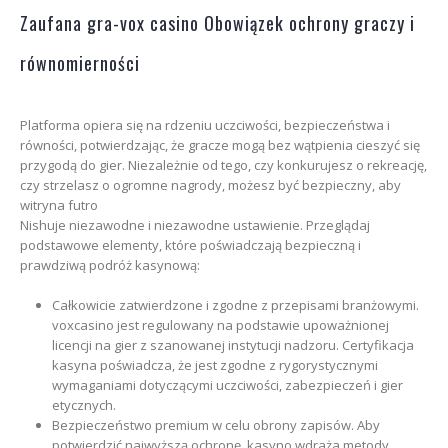
Zaufana gra-vox casino Obowiązek ochrony graczy i
równomierności
Platforma opiera się na rdzeniu uczciwości, bezpieczeństwa i
równości, potwierdzając, że gracze mogą bez wątpienia cieszyć się
przygodą do gier. Niezależnie od tego, czy konkurujesz o rekreację,
czy strzelasz o ogromne nagrody, możesz być bezpieczny, aby
witryna futro
Nishuje niezawodne i niezawodne ustawienie. Przeglądaj
podstawowe elementy, które poświadczają bezpieczną i
prawdziwą podróż kasynową:
Całkowicie zatwierdzone i zgodne z przepisami branżowymi.
voxcasino jest regulowany na podstawie upoważnionej
licencji na gier z szanowanej instytucji nadzoru. Certyfikacja
kasyna poświadcza, że ​​jest zgodne z rygorystycznymi
wymaganiami dotyczącymi uczciwości, zabezpieczeń i gier
etycznych.
Bezpieczeństwo premium w celu obrony zapisów. Aby
potwierdzić najwyższą ochronę, kasyno wdraża metody