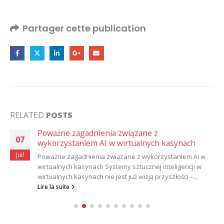
Partager cette publication
RELATED
POSTS
Poważne zagadnienia związane z
07
wykorzystaniem AI w wirtualnych kasynach
Juil
Poważne zagadnienia związane z wykorzystaniem AI w
wirtualnych kasynach Systemy sztucznej inteligencji w
wirtualnych kasynach nie jest już wizją przyszłości –...
Lire la suite