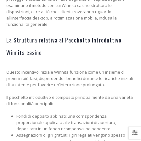
esaminano il metodo con cui Winnita casino struttura le
disposizioni, oltre a ciò che i clienti troveranno riguardo
all’interfaccia desktop, all’ottimizzazione mobile, inclusa la
funzionalità generale.
La Struttura relativa al Pacchetto Introduttivo
Winnita casino
Questo incentivo iniziale Winnita funziona come un insieme di
premi in più fasi, disperdendo i benefici durante le ricariche iniziali
di un utente per favorire un’interazione prolungata.
Il pacchetto introduttivo è composto principalmente da una varietà
di funzionalità principali:
Fondi di deposito abbinati: una corrispondenza
proporzionale applicata alle transazioni di apertura,
depositata in un fondo ricompensa indipendente.
Assegnazioni di giri gratuiti: i giri regalati vengono spesso