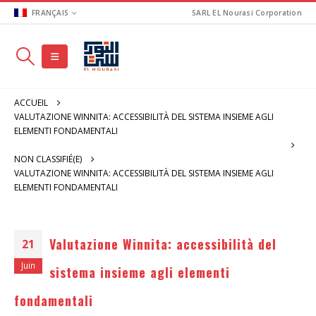
FRANÇAIS
SARL EL Nourasi Corporation
ACCUEIL
VALUTAZIONE WINNITA: ACCESSIBILITÀ DEL SISTEMA INSIEME AGLI
ELEMENTI FONDAMENTALI
NON CLASSIFIÉ(E)
VALUTAZIONE WINNITA: ACCESSIBILITÀ DEL SISTEMA INSIEME AGLI
ELEMENTI FONDAMENTALI
Valutazione Winnita: accessibilità del
21
Juin
sistema insieme agli elementi
fondamentali