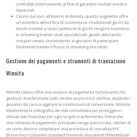
controllati esternamente al fine di garantire risultati onesti e
imparziali.
Casinò dal vivo: all’interno di Winnita, questo segmento offre
un’autentica atmosfera di scommessa. I tradizionali giochi da
tavolo insieme a vivaci spettacoli di giochi vengono trasmessi
in streaming tramite studi specializzati, gestiti utilizzando
croupier umani, consentendo ai giocatori di partecipare
facilmente tramite il flusso di streaming live nitido.
Gestione dei pagamenti e strumenti di transazione
Winnita
Winnita casino offre una sezione di pagamento funzionante che
gestisce i trasferimenti sotto stretta sicurezza in sterline, aiutando i
giocatori da casa a aggirare le commissioni di conversione. Winnita
implementa la crittografia dei dati consolidata per proteggere i
delicati dati finanziari per ogni singolo trasferimento. Prima che
una richiesta di pagamento principale venga autorizzata, i titolari di
un conto devono completare una procedura di convalida KYC
(Know Your Customer) standard fornendo documenti d’identità per