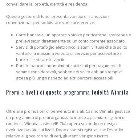
convalidare la loro età, identità e residenza.
Questo gestore di fondi presenta vari tipi di transazioni
convenzionali per soddisfare varie preferenze:
Carte bancarie: un approccio sicuro per ricariche istantanee e
prelievi sicuri direttamente su un conto corrente associato.
Servizi di portafoglio elettronico: sistemi virtuali che di solito
vantano la massima velocità di servizio per accreditare il
bankroll e ritirare le vincite.
Bonifici bancari: normalmente utilizzati per pagamenti di
somme considerevoli, sebbene di solito abbiano tempi di
attesa più lunghi rispetto ad altri percorsi accessibili.
Premi a livelli di questo programma fedeltà Winnita
Oltre alle promozioni di benvenuto iniziali, Casino Winnita gestisce
un programma di premi organizzato inteso a premiare i giochi di
routine. Il Winnita casino VIP Club opera secondo un design
evolutivo basato sui livelli. Dopo essersi registrati con l’esordio
relativo al gioco con soldi veri, gli utenti vengono iscritti