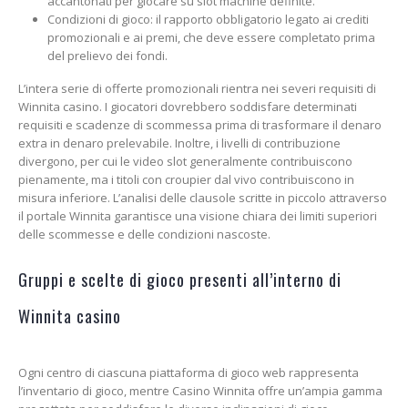
accantonati per giocare su slot machine definite.
Condizioni di gioco: il rapporto obbligatorio legato ai crediti
promozionali e ai premi, che deve essere completato prima
del prelievo dei fondi.
L’intera serie di offerte promozionali rientra nei severi requisiti di
Winnita casino. I giocatori dovrebbero soddisfare determinati
requisiti e scadenze di scommessa prima di trasformare il denaro
extra in denaro prelevabile. Inoltre, i livelli di contribuzione
divergono, per cui le video slot generalmente contribuiscono
pienamente, ma i titoli con croupier dal vivo contribuiscono in
misura inferiore. L’analisi delle clausole scritte in piccolo attraverso
il portale Winnita garantisce una visione chiara dei limiti superiori
delle scommesse e delle condizioni nascoste.
Gruppi e scelte di gioco presenti all’interno di
Winnita casino
Ogni centro di ciascuna piattaforma di gioco web rappresenta
l’inventario di gioco, mentre Casino Winnita offre un’ampia gamma