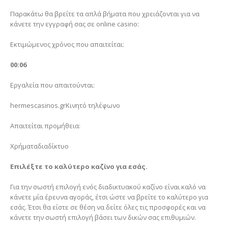
Παρακάτω θα βρείτε τα απλά βήματα που χρειάζονται για να
κάνετε την εγγραφή σας σε online casino:
Εκτιμώμενος χρόνος που απαιτείται:
00:06
Εργαλεία που απαιτούνται:
hermescasinos.grKινητό τηλέφωνο
Απαιτείται προμήθεια:
Χρήματαδιαδίκτυο
Επιλέξτε το καλύτερο καζίνο για εσάς.
Για την σωστή επιλογή ενός διαδικτυακού καζίνο είναι καλό να
κάνετε μία έρευνα αγοράς, έτσι ώστε να βρείτε το καλύτερο για
εσάς. Έτσι θα είστε σε θέση να δείτε όλες τις προσφορές και να
κάνετε την σωστή επιλογή βάσει των δικών σας επιθυμιών.