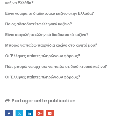
καζίνο Ελλάδα?
Είναι νόμιμα τα διαδικτυακά καζίνο στην Ελλάδα?
Ποιος αδειοδοτεί τα ελληνικά καζίνο?
Είναι ασφαλή τα ελληνικά διαδικτυακά καζίνο?
Μπορώ να παίξω παιχνίδια καζίνο στο κινητό μου?
Οι Έλληνες παίκτες πληρώνουν φόρους?
Πώς μπορώ να αρχίσω να παίζω σε διαδικτυακά καζίνο?
Οι Έλληνες παίκτες πληρώνουν φόρους?
Partager cette publication