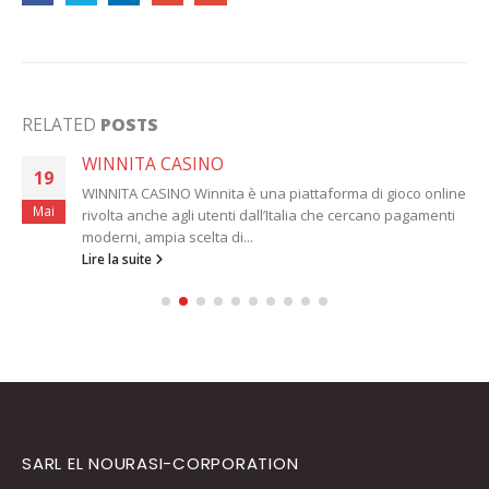
RELATED
POSTS
WINNITA CASINO
19
WINNITA CASINO Winnita è una piattaforma di gioco online
Mai
rivolta anche agli utenti dall’Italia che cercano pagamenti
moderni, ampia scelta di...
Lire la suite
SARL EL NOURASI-CORPORATION