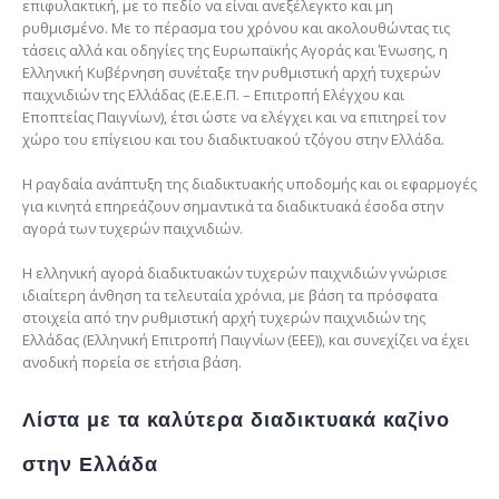
επιφυλακτική, με το πεδίο να είναι ανεξέλεγκτο και μη
ρυθμισμένο. Με το πέρασμα του χρόνου και ακολουθώντας τις
τάσεις αλλά και οδηγίες της Ευρωπαϊκής Αγοράς και Ένωσης, η
Ελληνική Κυβέρνηση συνέταξε την ρυθμιστική αρχή τυχερών
παιχνιδιών της Ελλάδας (Ε.Ε.Ε.Π. – Επιτροπή Ελέγχου και
Εποπτείας Παιγνίων), έτσι ώστε να ελέγχει και να επιτηρεί τον
χώρο του επίγειου και του διαδικτυακού τζόγου στην Ελλάδα.
Η ραγδαία ανάπτυξη της διαδικτυακής υποδομής και οι εφαρμογές
για κινητά επηρεάζουν σημαντικά τα διαδικτυακά έσοδα στην
αγορά των τυχερών παιχνιδιών.
Η ελληνική αγορά διαδικτυακών τυχερών παιχνιδιών γνώρισε
ιδιαίτερη άνθηση τα τελευταία χρόνια, με βάση τα πρόσφατα
στοιχεία από την ρυθμιστική αρχή τυχερών παιχνιδιών της
Ελλάδας (Ελληνική Επιτροπή Παιγνίων (ΕΕΕ)), και συνεχίζει να έχει
ανοδική πορεία σε ετήσια βάση.
Λίστα με τα καλύτερα διαδικτυακά καζίνο
στην Ελλάδα