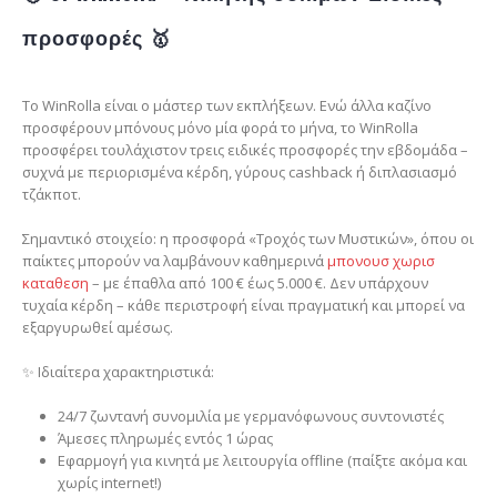
προσφορές 🥇
Το WinRolla είναι ο μάστερ των εκπλήξεων. Ενώ άλλα καζίνο
προσφέρουν μπόνους μόνο μία φορά το μήνα, το WinRolla
προσφέρει τουλάχιστον τρεις ειδικές προσφορές την εβδομάδα –
συχνά με περιορισμένα κέρδη, γύρους cashback ή διπλασιασμό
τζάκποτ.
Σημαντικό στοιχείο: η προσφορά «Τροχός των Μυστικών», όπου οι
παίκτες μπορούν να λαμβάνουν καθημερινά
μπονουσ χωρισ
καταθεση
– με έπαθλα από 100 € έως 5.000 €. Δεν υπάρχουν
τυχαία κέρδη – κάθε περιστροφή είναι πραγματική και μπορεί να
εξαργυρωθεί αμέσως.
✨ Ιδιαίτερα χαρακτηριστικά:
24/7 ζωντανή συνομιλία με γερμανόφωνους συντονιστές
Άμεσες πληρωμές εντός 1 ώρας
Εφαρμογή για κινητά με λειτουργία offline (παίξτε ακόμα και
χωρίς internet!)