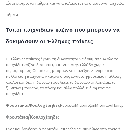
Είστε έτοιμοι να παίξετε και να απολαύσετε το υπεύθυνο παιχνίδι.
Βήμα 4
Τύποι παιχνιδιών καζίνο που μπορούν να
δοκιμάσουν οι Έλληνες παίκτες
Οι Έλληνες παίκτες έχουν τη δυνατότητα να δοκιμάσουν όλα τα
παιχνίδια καζίνο διότι επιτρέπονται στην Ελλάδα χωρίς
περιορισμούς. Οι παίκτες μπορούν να επιλέξουν ανάμεσα σε
πολλά είδη παιχνιδιών καζίνο όπως είναι τα φρουτάκια ή αλλιώς
κουλοχέρηδες, η ζωντανή ρουλέτα, το ζωντανό μπλακτζάκ, το
ζωντανό μπακαρά, το πόκερ και άλλα πολλά ενδιαφέροντα
παιχνίδια.
Φρουτάκια/Κουλοχέρηδες
ΡουλέταΜπλάκτζακΜπακαράΠόκερ
Φρουτάκια/Κουλοχέρηδες
Ένας κουλοχέρης (ή φρουτάκι) αποτελείται συνήθως από τρεις ή