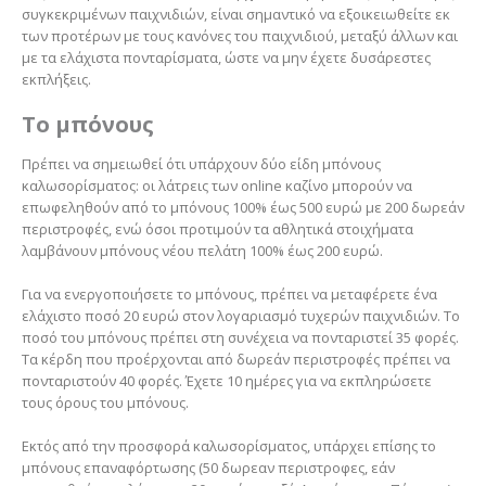
συγκεκριμένων παιχνιδιών, είναι σημαντικό να εξοικειωθείτε εκ
των προτέρων με τους κανόνες του παιχνιδιού, μεταξύ άλλων και
με τα ελάχιστα πονταρίσματα, ώστε να μην έχετε δυσάρεστες
εκπλήξεις.
Το μπόνους
Πρέπει να σημειωθεί ότι υπάρχουν δύο είδη μπόνους
καλωσορίσματος: οι λάτρεις των online καζίνο μπορούν να
επωφεληθούν από το μπόνους 100% έως 500 ευρώ με 200 δωρεάν
περιστροφές, ενώ όσοι προτιμούν τα αθλητικά στοιχήματα
λαμβάνουν μπόνους νέου πελάτη 100% έως 200 ευρώ.
Για να ενεργοποιήσετε το μπόνους, πρέπει να μεταφέρετε ένα
ελάχιστο ποσό 20 ευρώ στον λογαριασμό τυχερών παιχνιδιών. Το
ποσό του μπόνους πρέπει στη συνέχεια να πονταριστεί 35 φορές.
Τα κέρδη που προέρχονται από δωρεάν περιστροφές πρέπει να
πονταριστούν 40 φορές. Έχετε 10 ημέρες για να εκπληρώσετε
τους όρους του μπόνους.
Εκτός από την προσφορά καλωσορίσματος, υπάρχει επίσης το
μπόνους επαναφόρτωσης (50 δωρεαν περιστροφες, εάν