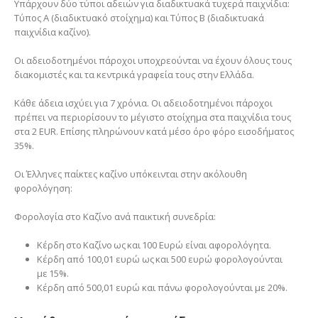
Υπάρχουν δύο τύποι αδειών για διαδικτυακά τυχερά παιχνίδια:
Τύπος Α (διαδικτυακό στοίχημα) και Τύπος Β (διαδικτυακά
παιχνίδια καζίνο).
Οι αδειοδοτημένοι πάροχοι υποχρεούνται να έχουν όλους τους
διακομιστές και τα κεντρικά γραφεία τους στην Ελλάδα.
Κάθε άδεια ισχύει για 7 χρόνια. Οι αδειοδοτημένοι πάροχοι
πρέπει να περιορίσουν το μέγιστο στοίχημα στα παιχνίδια τους
στα 2 EUR. Επίσης πληρώνουν κατά μέσο όρο φόρο εισοδήματος
35%.
Οι Έλληνες παίκτες καζίνο υπόκεινται στην ακόλουθη
φορολόγηση:
Φορολογία στο Καζίνο ανά παικτική συνεδρία:
Κέρδη στο Καζίνο ως και 100 Ευρώ είναι αφορολόγητα.
Κέρδη από 100,01 ευρώ ως και 500 ευρώ φορολογούνται
με 15%.
Κέρδη από 500,01 ευρώ και πάνω φορολογούνται με 20%.