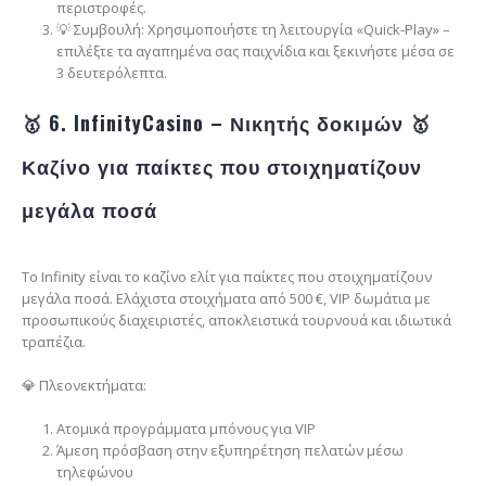
περιστροφές.
💡 Συμβουλή: Χρησιμοποιήστε τη λειτουργία «Quick-Play» –
επιλέξτε τα αγαπημένα σας παιχνίδια και ξεκινήστε μέσα σε
3 δευτερόλεπτα.
🥇 6. InfinityCasino – Νικητής δοκιμών 🥇
Καζίνο για παίκτες που στοιχηματίζουν
μεγάλα ποσά
Το Infinity είναι το καζίνο ελίτ για παίκτες που στοιχηματίζουν
μεγάλα ποσά. Ελάχιστα στοιχήματα από 500 €, VIP δωμάτια με
προσωπικούς διαχειριστές, αποκλειστικά τουρνουά και ιδιωτικά
τραπέζια.
💎 Πλεονεκτήματα:
Ατομικά προγράμματα μπόνους για VIP
Άμεση πρόσβαση στην εξυπηρέτηση πελατών μέσω
τηλεφώνου